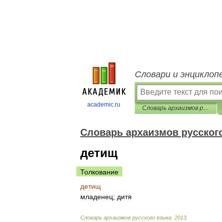
Словари и энциклоп
academic.ru
Cловарь архаизмов русского языка
Cловарь архаизмов русског
детищ
Толкование
детищ
младенец
;
дитя
Cловарь
архаизмов
русского
языка
.
2013
.