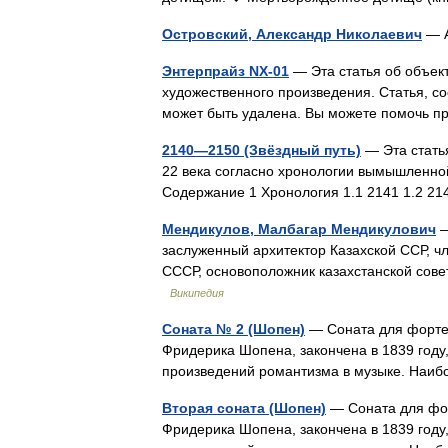
Островский, Александр Николаевич
— А
Энтерпрайз NX-01
— Эта статья об объек
художественного произведения. Статья, с
может быть удалена. Вы можете помочь 
2140—2150 (Звёздный путь)
— Эта стать
22 века согласно хронологии вымышленной
Содержание 1 Хронология 1.1 2141 1.2 
Мендикулов, Малбагар Мендикулович
—
заслуженный архитектор Казахской ССР, ч
СССР, основоположник казахстанской сове
Википедия
Соната № 2 (Шопен)
— Соната для фортеп
Фридерика Шопена, закончена в 1839 году
произведений романтизма в музыке. Наи
Вторая соната (Шопен)
— Соната для фор
Фридерика Шопена, закончена в 1839 году