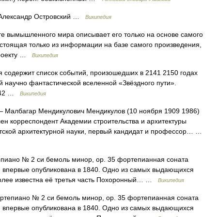
лександр Островский …
Википедия
те вымышленного мира описывает его только на основе самого
остоящая только из информации на базе самого произведения,
проекту …
Википедия
я содержит список событий, произошедших в 2141 2150 годах
 научно фантастической вселенной «Звёздного пути».
2142 …
Википедия
 Малбагар Мендикулович Мендикулов (10 ноября 1909 1986)
лен корреспондент Академии строительства и архитектуры
тской архитектурной науки, первый кандидат и профессор… …
иано № 2 си бемоль минор, ор. 35 фортепианная соната
, впервые опубликована в 1840. Одно из самых выдающихся
более известна её третья часть Похоронный… …
Википедия
тепиано № 2 си бемоль минор, ор. 35 фортепианная соната
, впервые опубликована в 1840. Одно из самых выдающихся