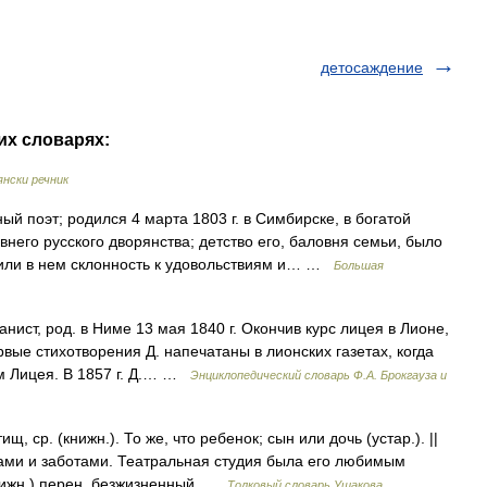
детосаждение
их словарях:
нски речник
ый поэт; родился 4 марта 1803 г. в Симбирске, в богатой
его русского дворянства; детство его, баловня семьи, было
вили в нем склонность к удовольствиям и… …
Большая
нист, род. в Ниме 13 мая 1840 г. Окончив курс лицея в Лионе,
рвые стихотворения Д. напечатаны в лионских газетах, когда
м Лицея. В 1857 г. Д.… …
Энциклопедический словарь Ф.А. Брокгауза и
 ср. (книжн.). То же, что ребенок; сын или дочь (устар.). ||
дами и заботами. Театральная студия была его любимым
нижн.) перен. безжизненный …
Толковый словарь Ушакова