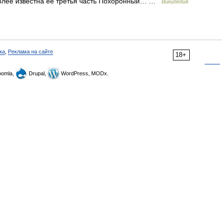
более известна её третья часть Похоронный… …
Википедия
ка
,
Реклама на сайте
18+
omla,
Drupal,
WordPress, MODx.