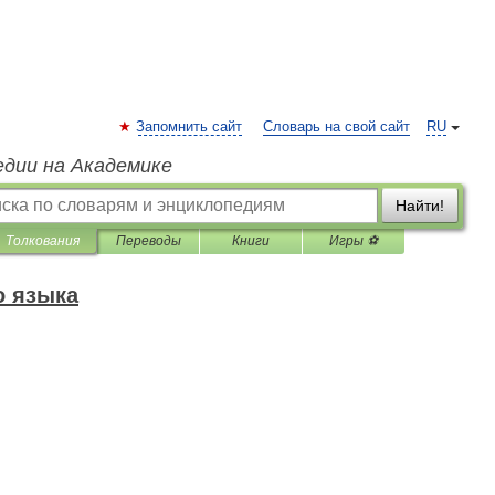
Запомнить сайт
Словарь на свой сайт
RU
едии на Академике
Найти!
Толкования
Переводы
Книги
Игры ⚽
о языка