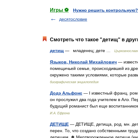
Игры ⚽
Нужно решить контрольную?
десятословие
Смотреть что такое "детищ" в друг
детищ
— младенец; дете …
Църковнославя
Языков, Николай Михайлович
— известн
помещичьей семье, происходившей из древн
окружено такими условиями, которые раз
биографическая энциклопедия
Додэ Альфонс
— I известный франц. рома
он прослужил два года учителем в Алэ. Пе
будущий романист был еще воспитаннико
И.А. Ефрона
ДЕТИЩЕ
— ДЕТИЩЕ, детища, род. мн. детищ,
перен. То, что создано собственными тру
детищем. ❖ Мертворожденное детище (к