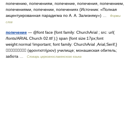
попечению, попечениям, попечение, попечения, попечением,
попечениями, попечении, попечениях (Источник: «Полная
акцентуированная парадигма по А. А. Зализняку») …
Формы
слов
попечение
— @font face {font family: ChurchArial ; src: url(
/fonts/ARIAL Church 02.ttf );} span {font size:17px;font
weight:normal !important; font family: ChurchArial ,Arial,Serif;}
 (φροντιστήριοv) училище; монашеская обитель;
забота …
Словарь церковнославянского языка