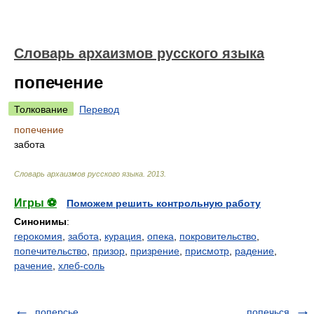
Cловарь архаизмов русского языка
попечение
Толкование
Перевод
попечение
забота
Cловарь архаизмов русского языка
.
2013
.
Игры ⚽
Поможем решить контрольную работу
Синонимы
:
герокомия
,
забота
,
курация
,
опека
,
покровительство
,
попечительство
,
призор
,
призрение
,
присмотр
,
радение
,
рачение
,
хлеб-соль
поперсье
попечься