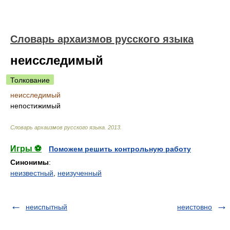
Cловарь архаизмов русского языка
неисследимый
Толкование
неисследимый
непостижимый
Cловарь архаизмов русского языка
.
2013
.
Игры ⚽
Поможем решить контрольную работу
Синонимы
:
неизвестный
,
неизученный
неиспытный
неистовно