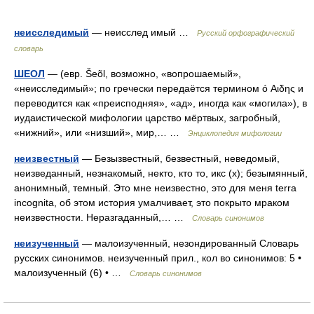
неисследимый
— неисслед имый …
Русский орфографический
словарь
ШЕОЛ
— (евр. Šeõl, возможно, «вопрошаемый»,
«неисследимый»; по гречески передаётся термином ó Αιδης и
переводится как «преисподняя», «ад», иногда как «могила»), в
иудаистической мифологии царство мёртвых, загробный,
«нижний», или «низший», мир,… …
Энциклопедия мифологии
неизвестный
— Безызвестный, безвестный, неведомый,
неизведанный, незнакомый, некто, кто то, икс (х); безымянный,
анонимный, темный. Это мне неизвестно, это для меня terra
incognita, об этом история умалчивает, это покрыто мраком
неизвестности. Неразгаданный,… …
Словарь синонимов
неизученный
— малоизученный, незондированный Словарь
русских синонимов. неизученный прил., кол во синонимов: 5 •
малоизученный (6) • …
Словарь синонимов