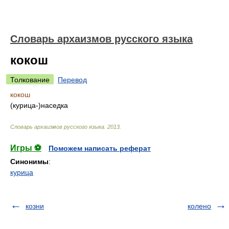
Cловарь архаизмов русского языка
кокош
Толкование
Перевод
кокош
(курица-)наседка
Cловарь архаизмов русского языка
.
2013
.
Игры ⚽
Поможем написать реферат
Синонимы
:
курица
козни
колено