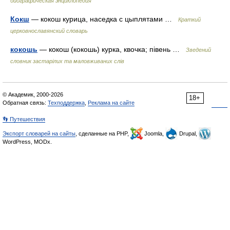
биографическая энциклопедия
Кокш
— кокош курица, наседка с цыплятами …
Краткий
церковнославянский словарь
кокошь
— кокош (кокошь) курка, квочка; півень …
Зведений
словник застарілих та маловживаних слів
© Академик, 2000-2026
18+
Обратная связь:
Техподдержка
,
Реклама на сайте
👣 Путешествия
Экспорт словарей на сайты
, сделанные на PHP,
Joomla,
Drupal,
WordPress, MODx.