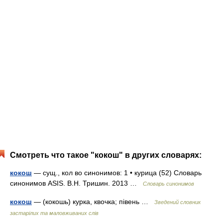
Смотреть что такое "кокош" в других словарях:
кокош
— сущ., кол во синонимов: 1 • курица (52) Словарь
синонимов ASIS. В.Н. Тришин. 2013 …
Словарь синонимов
кокош
— (кокошь) курка, квочка; півень …
Зведений словник
застарілих та маловживаних слів