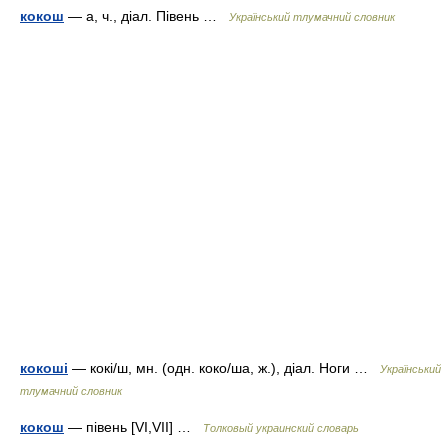
кокош
— а, ч., діал. Півень …
Український тлумачний словник
кокоші
— кокі/ш, мн. (одн. коко/ша, ж.), діал. Ноги …
Український
тлумачний словник
кокош
— півень [VI,VII] …
Толковый украинский словарь