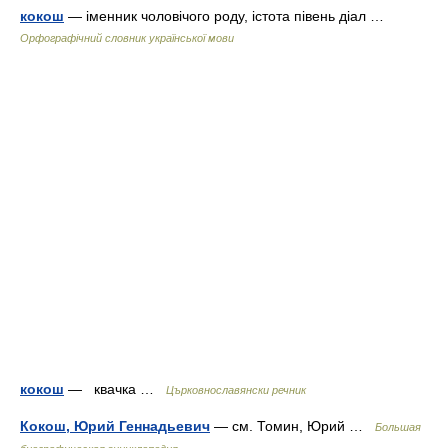
кокош
— іменник чоловічого роду, істота півень діал …
Орфографічний словник української мови
кокош
— квачка …
Църковнославянски речник
Кокош, Юрий Геннадьевич
— см. Томин, Юрий …
Большая