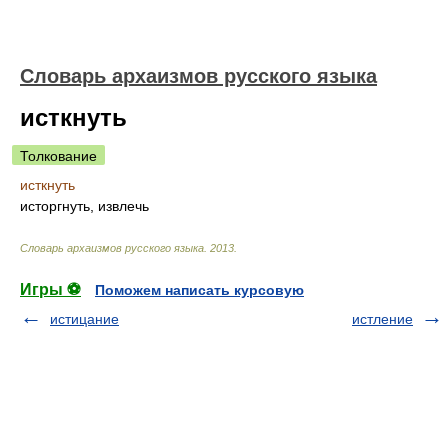
Cловарь архаизмов русского языка
исткнуть
Толкование
исткнуть
исторгнуть, извлечь
Cловарь архаизмов русского языка
.
2013
.
Игры ⚽
Поможем написать курсовую
истицание
истление