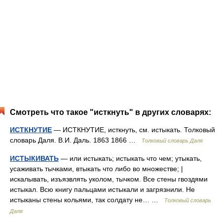
Смотреть что такое "исткнуть" в других словарях:
ИСТКНУТИЕ
— ИСТКНУТИЕ, исткнуть, см. истыкать. Толковый
словарь Даля. В.И. Даль. 1863 1866 …
Толковый словарь Даля
ИСТЫКИВАТЬ
— или истыкать; истыкать что чем; утыкать,
усаживать тычками, втыкать что либо во множестве; |
искалывать, изъязвлять уколом, тычком. Все стены гвоздями
истыкал. Всю книгу пальцами истыкали и загрязнили. Не
истыканы стены кольями, так солдату не… …
Толковый словарь
Даля