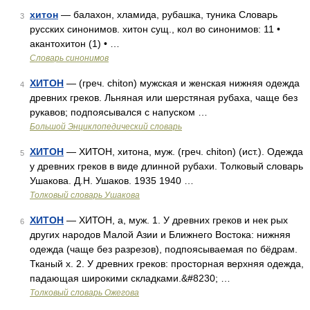
хитон
— балахон, хламида, рубашка, туника Словарь
3
русских синонимов. хитон сущ., кол во синонимов: 11 •
акантохитон (1) • …
Словарь синонимов
ХИТОН
— (греч. chiton) мужская и женская нижняя одежда
4
древних греков. Льняная или шерстяная рубаха, чаще без
рукавов; подпоясывался с напуском …
Большой Энциклопедический словарь
ХИТОН
— ХИТОН, хитона, муж. (греч. chiton) (ист.). Одежда
5
у древних греков в виде длинной рубахи. Толковый словарь
Ушакова. Д.Н. Ушаков. 1935 1940 …
Толковый словарь Ушакова
ХИТОН
— ХИТОН, а, муж. 1. У древних греков и нек рых
6
других народов Малой Азии и Ближнего Востока: нижняя
одежда (чаще без разрезов), подпоясываемая по бёдрам.
Тканый х. 2. У древних греков: просторная верхняя одежда,
падающая широкими складками.&#8230; …
Толковый словарь Ожегова