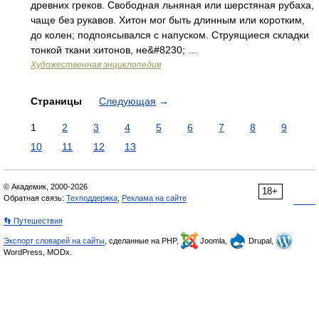
древних греков. Свободная льняная или шерстяная рубаха,
чаще без рукавов. Хитон мог быть длинным или коротким,
до колен; подпоясывался с напуском. Струящиеся складки
тонкой ткани хитонов, не&#8230; …
Художественная энциклопедия
Страницы
Следующая
→
1
2
3
4
5
6
7
8
9
10
11
12
13
© Академик, 2000-2026
18+
Обратная связь:
Техподдержка
,
Реклама на сайте
👣 Путешествия
Экспорт словарей на сайты
, сделанные на PHP,
Joomla,
Drupal,
WordPress, MODx.