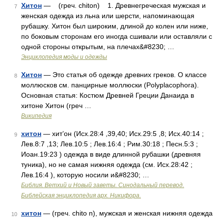
Хитон
— (греч. chiton) 1. Древнегреческая мужская и
7
женская одежда из льна или шерсти, напоминающая
рубашку. Хитон был широким, длиной до колен или ниже,
по боковым сторонам его иногда сшивали или оставляли с
одной стороны открытым, на плечах&#8230; …
Энциклопедия моды и одежды
Хитон
— Это статья об одежде древних греков. О классе
8
моллюсков см. панцирные моллюски (Polyplacophora).
Основная статья: Костюм Древней Греции Данаида в
хитоне Хитон (греч …
Википедия
хитон
— хит’он (Исх.28:4 ,39,40; Исх.29:5 ,8; Исх.40:14 ;
9
Лев.8:7 ,13; Лев.10:5 ; Лев.16:4 ; Рим.30:18 ; Песн.5:3 ;
Иоан.19:23 ) одежда в виде длинной рубашки (древняя
туника), но не самая нижняя одежда (см. Исх.28:42 ;
Лев.16:4 ), которую носили и&#8230; …
Библия. Ветхий и Новый заветы. Синодальный перевод.
Библейская энциклопедия арх. Никифора.
хитон
— (греч. chito n), мужская и женская нижняя одежда
10