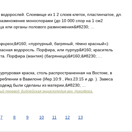
водорослей. Слоевище из 1 2 слоев клеток, пластинчатое, дл.
 размножение моноспорами (до 10 000 спор на 1 см2
ища или органы полового размножения&#8230; …
ρφυρεος&#160; «пурпурный, багряный, тёмно красный»):
расная водоросль. Порфира, или пурпур&#160; краситель
ета. Порфира (мантия) (багряница)&#160;&#8230; …
Пурпуровая краска, столь распространенная на Востоке, в
блении в Вавилоне (Иер.10:9 , Иез.23:15 и др. ). Завеса
 одежд были сделаны из материи,&#8230; …
ый перевод. Библейская энциклопедия арх. Никифора.
7
8
9
10
11
12
13