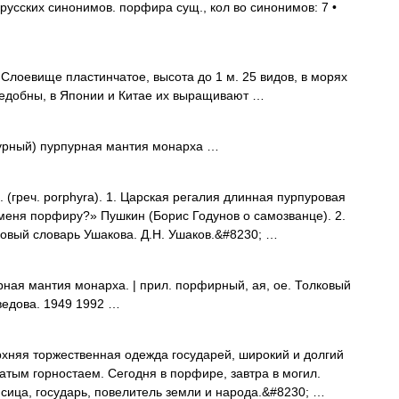
усских синонимов. порфира сущ., кол во синонимов: 7 •
Слоевище пластинчатое, высота до 1 м. 25 видов, в морях
едобны, в Японии и Китае их выращивают …
пурный) пурпурная мантия монарха …
греч. porphyra). 1. Царская регалия длинная пурпуровая
 меня порфиру?» Пушкин (Борис Годунов о самозванце). 2.
ковый словарь Ушакова. Д.Н. Ушаков.&#8230; …
ая мантия монарха. | прил. порфирный, ая, ое. Толковый
ведова. 1949 1992 …
рхняя торжественная одежда государей, широкий и долгий
атым горностаем. Сегодня в порфире, завтра в могил.
ица, государь, повелитель земли и народа.&#8230; …