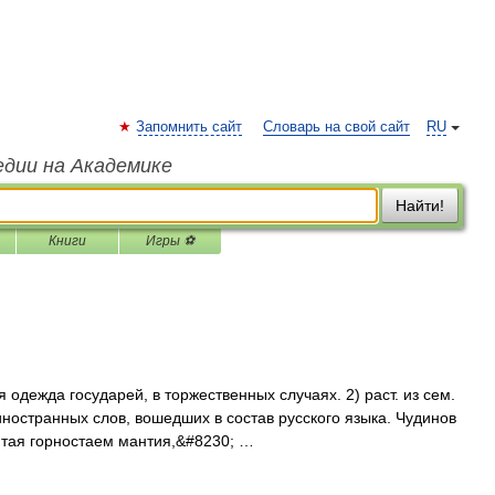
Запомнить сайт
Словарь на свой сайт
RU
едии на Академике
Найти!
Книги
Игры ⚽
я одежда государей, в торжественных случаях. 2) раст. из сем.
иностранных слов, вошедших в состав русского языка. Чудинов
итая горностаем мантия,&#8230; …