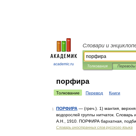
Словари и энциклоп
academic.ru
Толкования
Переводы
порфира
Толкование
Перевод
Книги
ПОРФИРА
— (греч.). 1) мантия, верхня
1
водорослей группы нитчаток. Словарь 
А.Н., 1910. ПОРФИРА бархатная, подб
Словарь иностранных слов русского языка