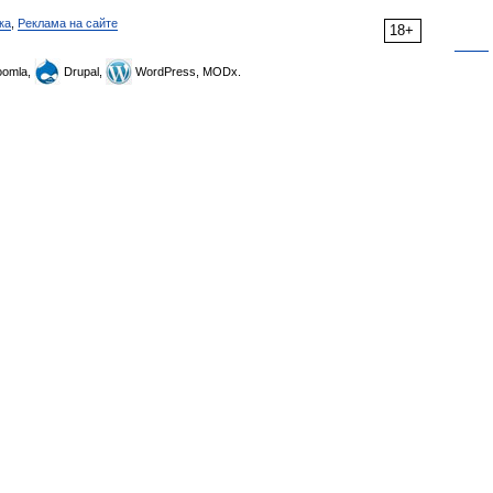
ка
,
Реклама на сайте
18+
omla,
Drupal,
WordPress, MODx.