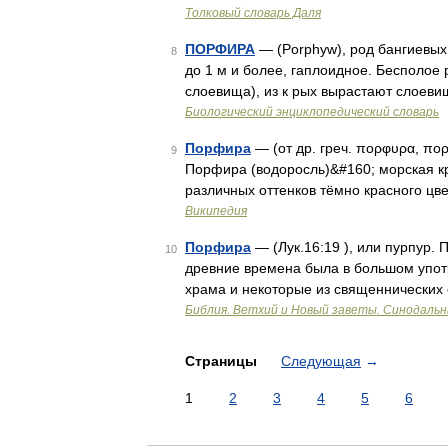
Толковый словарь Даля
ПОРФИРА
— (Porphyw), род бангиевых 
8
до 1 м и более, гаплоидное. Бесполое
слоевища), из к рых вырастают слоев
Биологический энциклопедический словарь
Порфира
— (от др. греч. πορφυρα, πο
9
Порфира (водоросль)&#160; морская к
различных оттенков тёмно красного цв
Википедия
Порфира
— (Лук.16:19 ), или пурпур. 
10
древние времена была в большом употре
храма и некоторые из священнических
Библия. Ветхий и Новый заветы. Синодальн
Страницы
Следующая
→
1
2
3
4
5
6