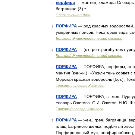
порфира
— мантия, хламида Словарь р
2
багряница (3) • …
Словарь синонимов
ПОРФИРА
— род красных водорослей. 
3
умеренных поясов. Некоторые виды съ
Большой Энциклопедический словарь
ПОРФИРА
— (от греч. porphyreos пур
4
Большой Энциклопедический словарь
ПОРФИРА
— ПОРФИРА, порфиры, жен. (
5
мантия (книжн.). «Ужели тень сорвет с
Морская красная водоросль (бот.). Тол
Толковый словарь Ушакова
ПОРФИРА
— ПОРФИРА, ы, жен. Пурпурн
6
словарь Ожегова. С.И. Ожегов, Н.Ю. Ш
Толковый словарь Ожегова
ПОРФИРА
— жен., греч. багряница, ве
7
плащ багряного шелка, подбитый хвост
Порфироносный муж, порфиронбосец, с