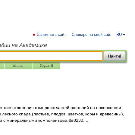
Запомнить сайт
Словарь на свой сайт
RU
едии на Академике
Найти!
Книги
Игры ⚽
етние отложения отмерших частей растений на поверхности
лесного спада (листьев, плодов, цветков, коры и древесины),
ти с минеральными компонентами.&#8230; …