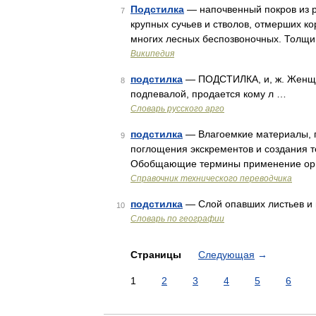
Подстилка
— напочвенный покров из р
7
крупных сучьев и стволов, отмерших ко
многих лесных беспозвоночных. Толщин
Википедия
подстилка
— ПОДСТИЛКА, и, ж. Женщина
8
подпевалой, продается кому л …
Словарь русского арго
подстилка
— Влагоемкие материалы, 
9
поглощения экскрементов и создания т
Обобщающие термины применение орг
Справочник технического переводчика
подстилка
— Слой опавших листьев и 
10
Словарь по географии
Страницы
Следующая
→
1
2
3
4
5
6