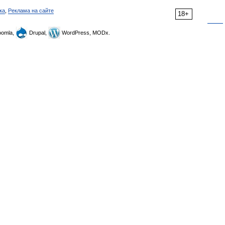
ка
,
Реклама на сайте
18+
omla,
Drupal,
WordPress, MODx.