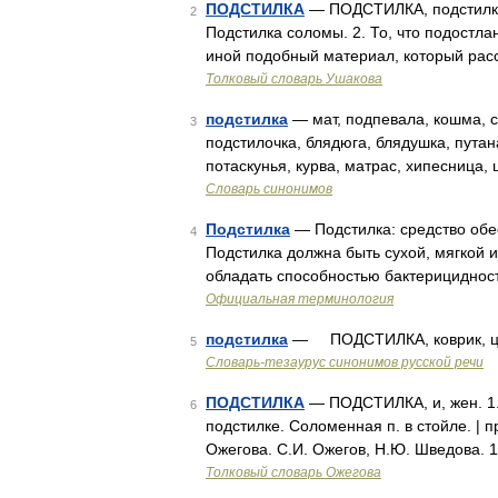
ПОДСТИЛКА
— ПОДСТИЛКА, подстилки, 
2
Подстилка соломы. 2. То, что подостла
иной подобный материал, который рас
Толковый словарь Ушакова
подстилка
— мат, подпевала, кошма, с
3
подстилочка, блядюга, блядушка, путана
потаскунья, курва, матрас, хипесница
Словарь синонимов
Подстилка
— Подстилка: средство обес
4
Подстилка должна быть сухой, мягкой 
обладать способностью бактерицидност
Официальная терминология
подстилка
— ПОДСТИЛКА, коврик, ц
5
Словарь-тезаурус синонимов русской речи
ПОДСТИЛКА
— ПОДСТИЛКА, и, жен. 1. 
6
подстилке. Соломенная п. в стойле. | 
Ожегова. С.И. Ожегов, Н.Ю. Шведова. 
Толковый словарь Ожегова