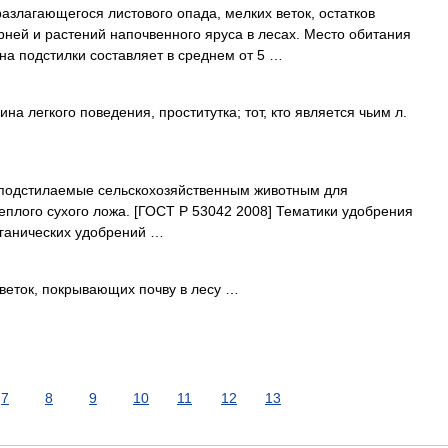
азлагающегося листового опада, мелких веток, остатков
рней и растений напочвенного яруса в лесах. Место обитания
а подстилки составляет в среднем от 5 …
 легкого поведения, проститутка; тот, кто является чьим л.
подстилаемые сельскохозяйственным животным для
еплого сухого ложа. [ГОСТ Р 53042 2008] Тематики удобрения
анических удобрений …
веток, покрывающих почву в лесу …
7
8
9
10
11
12
13