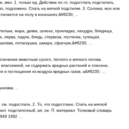
жен. 1. только ед. Действие по гл. подостлать подстилать.
но, подложено. Спать на мягкой подстилке. 3. Солома, мох или
стилается на полу в конюшнях,&#8230; …
телька, мара, девка, шлюха, прокладка, лахудра, блядища,
, лярва, падла, блядь, стервоза, постилка, гулящая,
, шалава, потаскушка, шмара, сфагнум,&#8230; …
печения животным сухого, теплого и мягкого логова.
и влагоемкой, не содержать вредных растений и плесени,
и и поглощения из воздуха вредных газов, а&#8230; …
иновка …
см. подостлать. 2. То, что подостлано. Спать на мягкой
прил. подстилочный, ая, ое. П. материал. Толковый словарь
1949 1992 …