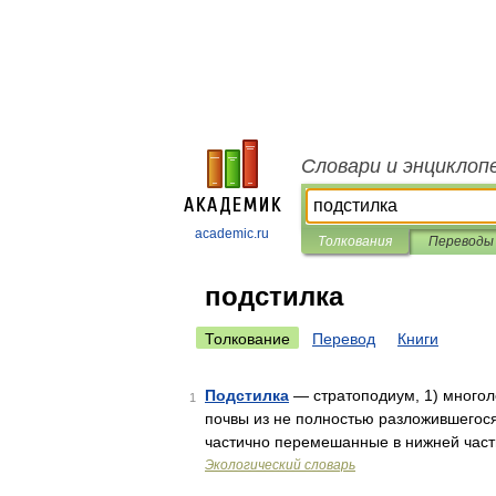
Словари и энциклоп
academic.ru
Толкования
Переводы
подстилка
Толкование
Перевод
Книги
Подстилка
— стратоподиум, 1) многол
1
почвы из не полностью разложившегося 
частично перемешанные в нижней час
Экологический словарь