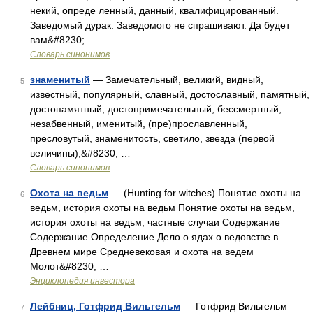
некий, опреде ленный, данный, квалифицированный.
Заведомый дурак. Заведомого не спрашивают. Да будет
вам&#8230; …
Словарь синонимов
знаменитый
— Замечательный, великий, видный,
5
известный, популярный, славный, достославный, памятный,
достопамятный, достопримечательный, бессмертный,
незабвенный, именитый, (пре)прославленный,
пресловутый, знаменитость, светило, звезда (первой
величины),&#8230; …
Словарь синонимов
Охота на ведьм
— (Hunting for witches) Понятие охоты на
6
ведьм, история охоты на ведьм Понятие охоты на ведьм,
история охоты на ведьм, частные случаи Содержание
Содержание Определение Дело о ядах о ведовстве в
Древнем мире Средневековая и охота на ведем
Молот&#8230; …
Энциклопедия инвестора
Лейбниц, Готфрид Вильгельм
— Готфрид Вильгельм
7