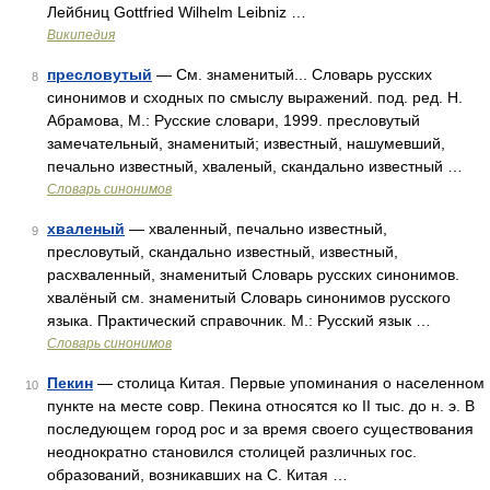
Лейбниц Gottfried Wilhelm Leibniz …
Википедия
пресловутый
— См. знаменитый... Словарь русских
8
синонимов и сходных по смыслу выражений. под. ред. Н.
Абрамова, М.: Русские словари, 1999. пресловутый
замечательный, знаменитый; известный, нашумевший,
печально известный, хваленый, скандально известный …
Словарь синонимов
хваленый
— хваленный, печально известный,
9
пресловутый, скандально известный, известный,
расхваленный, знаменитый Словарь русских синонимов.
хвалёный см. знаменитый Словарь синонимов русского
языка. Практический справочник. М.: Русский язык …
Словарь синонимов
Пекин
— столица Китая. Первые упоминания о населенном
10
пункте на месте совр. Пекина относятся ко II тыс. до н. э. В
последующем город рос и за время своего существования
неоднократно становился столицей различных гос.
образований, возникавших на С. Китая …