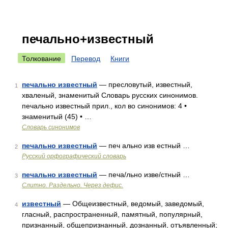
печально+известный
Толкование
Перевод
Книги
печально известный
— пресловутый, известный,
1
хваленый, знаменитый Словарь русских синонимов.
печально известный прил., кол во синонимов: 4 •
знаменитый (45) • …
Словарь синонимов
печально известный
— печ ально изв естный …
2
Русский орфографический словарь
печально известный
— печа/льно изве/стный …
3
Слитно. Раздельно. Через дефис.
известный
— Общеизвестный, ведомый, заведомый,
4
гласный, распространенный, памятный, популярный,
признанный, общепризнанный, дознанный, отъявленный;