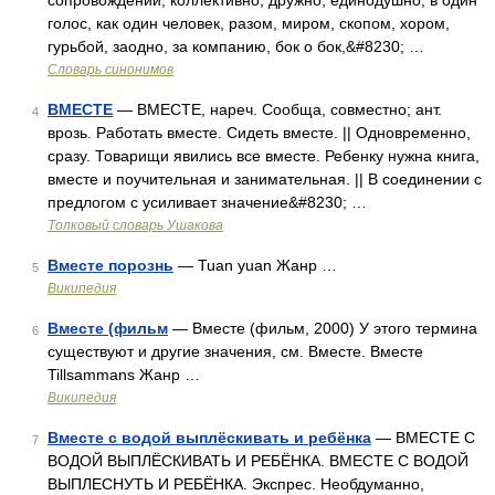
сопровождении, коллективно, дружно, единодушно, в один
голос, как один человек, разом, миром, скопом, хором,
гурьбой, заодно, за компанию, бок о бок,&#8230; …
Словарь синонимов
ВМЕСТЕ
— ВМЕСТЕ, нареч. Сообща, совместно; ант.
4
врозь. Работать вместе. Сидеть вместе. || Одновременно,
сразу. Товарищи явились все вместе. Ребенку нужна книга,
вместе и поучительная и занимательная. || В соединении с
предлогом с усиливает значение&#8230; …
Толковый словарь Ушакова
Вместе порознь
— Tuan yuan Жанр …
5
Википедия
Вместе (фильм
— Вместе (фильм, 2000) У этого термина
6
существуют и другие значения, см. Вместе. Вместе
Tillsammans Жанр …
Википедия
Вместе с водой выплёскивать и ребёнка
— ВМЕСТЕ С
7
ВОДОЙ ВЫПЛЁСКИВАТЬ И РЕБЁНКА. ВМЕСТЕ С ВОДОЙ
ВЫПЛЕСНУТЬ И РЕБЁНКА. Экспрес. Необдуманно,