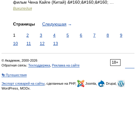
фильм Чена Кайге (Китай) &#160;&#160;&#160; …
Википедия
Страницы
Следующая
→
1
2
3
4
5
6
7
8
9
10
11
12
13
© Академик, 2000-2026
18+
Обратная связь:
Техподдержка
,
Реклама на сайте
👣 Путешествия
Экспорт словарей на сайты
, сделанные на PHP,
Joomla,
Drupal,
WordPress, MODx.