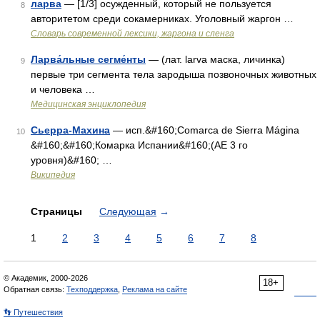
ларва
— [1/3] осужденный, который не пользуется
8
авторитетом среди сокамерниках. Уголовный жаргон …
Cловарь современной лексики, жаргона и сленга
Ларва́льные сегме́нты
— (лат. larva маска, личинка)
9
первые три сегмента тела зародыша позвоночных животных
и человека …
Медицинская энциклопедия
Сьерра-Махина
— исп.&#160;Comarca de Sierra Mágina
10
&#160;&#160;Комарка Испании&#160;(АЕ 3 го
уровня)&#160; …
Википедия
Страницы
Следующая
→
1
2
3
4
5
6
7
8
© Академик, 2000-2026
18+
Обратная связь:
Техподдержка
,
Реклама на сайте
👣 Путешествия