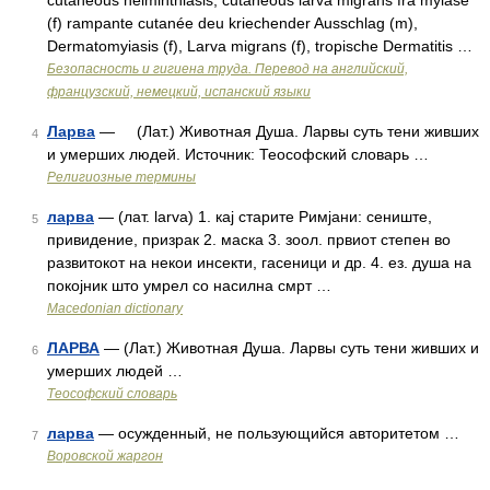
cutaneous helminthiasis, cutaneous larva migrans fra myiase
(f) rampante cutanée deu kriechender Ausschlag (m),
Dermatomyiasis (f), Larva migrans (f), tropische Dermatitis …
Безопасность и гигиена труда. Перевод на английский,
французский, немецкий, испанский языки
Ларва
— (Лат.) Животная Душа. Ларвы суть тени живших
4
и умерших людей. Источник: Теософский словарь …
Религиозные термины
ларва
— (лат. larva) 1. кај старите Римјани: сениште,
5
привидение, призрак 2. маска 3. зоол. првиот степен во
развитокот на некои инсекти, гасеници и др. 4. ез. душа на
покојник што умрел со насилна смрт …
Macedonian dictionary
ЛАРВА
— (Лат.) Животная Душа. Ларвы суть тени живших и
6
умерших людей …
Теософский словарь
ларва
— осужденный, не пользующийся авторитетом …
7
Воровской жаргон