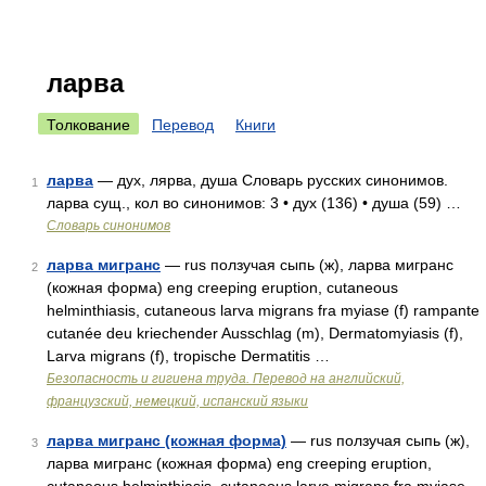
ларва
Толкование
Перевод
Книги
ларва
— дух, лярва, душа Словарь русских синонимов.
1
ларва сущ., кол во синонимов: 3 • дух (136) • душа (59) …
Словарь синонимов
ларва мигранс
— rus ползучая сыпь (ж), ларва мигранс
2
(кожная форма) eng creeping eruption, cutaneous
helminthiasis, cutaneous larva migrans fra myiase (f) rampante
cutanée deu kriechender Ausschlag (m), Dermatomyiasis (f),
Larva migrans (f), tropische Dermatitis …
Безопасность и гигиена труда. Перевод на английский,
французский, немецкий, испанский языки
ларва мигранс (кожная форма)
— rus ползучая сыпь (ж),
3
ларва мигранс (кожная форма) eng creeping eruption,