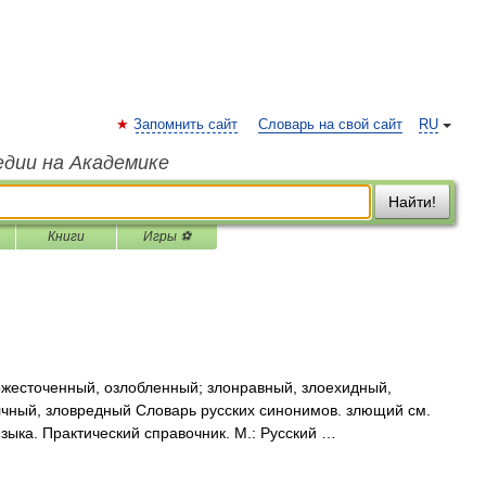
Запомнить сайт
Словарь на свой сайт
RU
едии на Академике
Найти!
Книги
Игры ⚽
ожесточенный, озлобленный; злонравный, злоехидный,
лчный, зловредный Словарь русских синонимов. злющий см.
зыка. Практический справочник. М.: Русский …