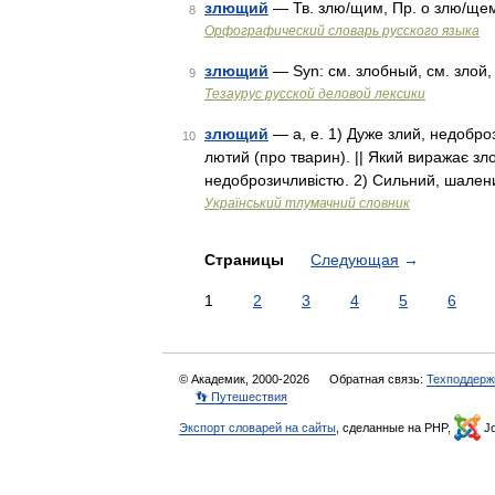
злющий
— Тв. злю/щим, Пр. о злю/ще
8
Орфографический словарь русского языка
злющий
— Syn: см. злобный, см. злой
9
Тезаурус русской деловой лексики
злющий
— а, е. 1) Дуже злий, недоброз
10
лютий (про тварин). || Який виражає зло
недоброзичливістю. 2) Сильний, шален
Український тлумачний словник
Страницы
Следующая
→
1
2
3
4
5
6
© Академик, 2000-2026
Обратная связь:
Техподдерж
👣 Путешествия
Экспорт словарей на сайты
, сделанные на PHP,
Jo