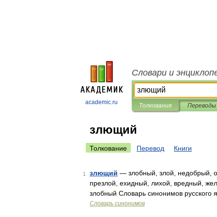
Словари и энциклоп
academic.ru
Толкования
Переводы
злющий
Толкование
Перевод
Книги
злющий
— злобный, злой, недобрый, 
1
презлой, ехидный, лихой, вредный, же
злобный Словарь синонимов русского я
Словарь синонимов