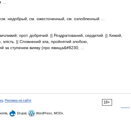
м …
, см. недобрый, см. ожесточенный, см. озлобленный …
ичливий; прот. добрячий. || Роздратований, сердитий. || Хижий,
, злість. || Сповнений зла, пройнятий злобою,
ий за ступенем вияву (про явища&#8230; …
ка
,
Реклама на сайте
18+
omla,
Drupal,
WordPress, MODx.