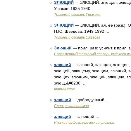
ЗЛЮЩИЙ
— ЗЛЮЩИЙ, злющая, злющее (
2
Ушаков. 1935 1940 …
Толковый словарь Ушакова
ЗЛЮЩИЙ
— ЗЛЮЩИЙ, ая, ее (разг.). Оч
3
Н.Ю. Шведова. 1949 1992 …
Толковый словарь Ожегова
Злющий
— прил. разг. усилит. к прил
4
Современный толковый словарь русского я
злющий
— злющий, злющая, злющее, 
5
злющей, злющему, злющим, злющий, з
злющих, злющим, злющей, злющею, з
злющ,&#8230; …
Формы слов
злющий
— добродушный …
6
Словарь антонимов
злющий
— зл ющий …
7
Русский орфографический словарь