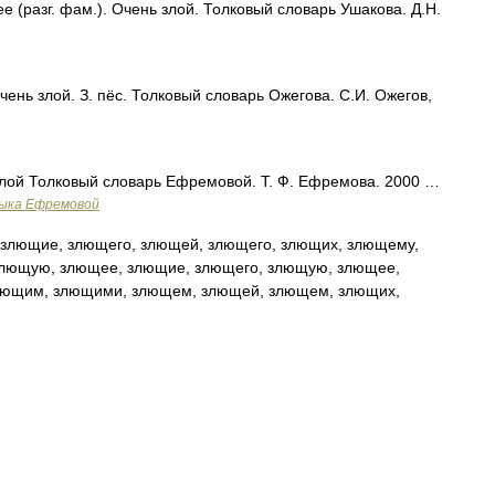
разг. фам.). Очень злой. Толковый словарь Ушакова. Д.Н.
ень злой. З. пёс. Толковый словарь Ожегова. С.И. Ожегов,
. злой Толковый словарь Ефремовой. Т. Ф. Ефремова. 2000 …
зыка Ефремовой
злющие, злющего, злющей, злющего, злющих, злющему,
лющую, злющее, злющие, злющего, злющую, злющее,
лющим, злющими, злющем, злющей, злющем, злющих,