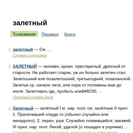
залетный
Толкование
Перевод
Книги
залетный
— См …
1
Словарь синонимов
ЗАЛЕТНЫЙ
— человек, архан. престарелый, дряхлый от
2
старости. Не работает старик, уж он больно залетен стал.
Залетошний или позалетошний, третьегодний, позаланской.
Залетье ср. начало лета, или пора от половины мая до
июля. Залетовать где, пробыть или&#8230; …
Толковый словарь Даля
Залетный
— залётный I м. нар. поэт. см. залётные II прил.
3
1. Прилетевший откуда то (обычно случайно или
ненадолго). 2. перен. разг. Случайно появившийся; заезжий.
III прил. нар. поэт. Лихой, удалой (о лошадях в упряжке) …