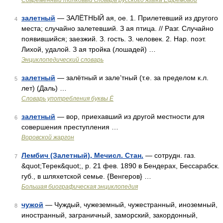
Современный толковый словарь русского языка Ефремовой
залетный
— ЗАЛЁТНЫЙ ая, ое. 1. Прилетевший из другого
4
места; случайно залетевший. З ая птица. // Разг. Случайно
появившийся; заезжий. З. гость. З. человек. 2. Нар. поэт.
Лихой, удалой. З ая тройка (лошадей) …
Энциклопедический словарь
залетный
— залётный и зале’тный (т.е. за пределом к.л.
5
лет) (Даль) …
Словарь употребления буквы Ё
залетный
— вор, приехавший из другой местности для
6
совершения преступления …
Воровской жаргон
Лембич (Залетный), Мечисл. Стан.
— сотрудн. газ.
7
&quot;Терек&quot;, р. 21 фев. 1890 в Бендерах, Бессарабск.
губ., в шляхетской семье. {Венгеров} …
Большая биографическая энциклопедия
чужой
— Чуждый, чужеземный, чужестранный, иноземный,
8
иностранный, заграничный, заморский, закордонный,