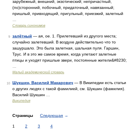
зарубежный, внешний, экзотический; непричастный,
(по)сторонний, побочный, придаточный, навязанный;
пришлый, привходящий, пригульный, приезжий, залетный
…
Словарь синонимов
залётный
— ая, ое. 1. Прилетевший из другого места;
9
случайно залетевший. В воздухе действительно что то
зашуршало. Это была залетная, шальная пуля. Гаршин,
Трус. И в это же самое время, когда улетают залетные
птицы и уходят пришлые звери, постоянные жители&#8230;
…
Малый академический словарь
Шукшин, Василий Макарович
— В Википедии есть статьи
10
о других людях с такой фамилией, см. Шукшин (фамилия).
Василий Шукшин …
Википедия
Страницы
Следующая
→
1
2
3
4