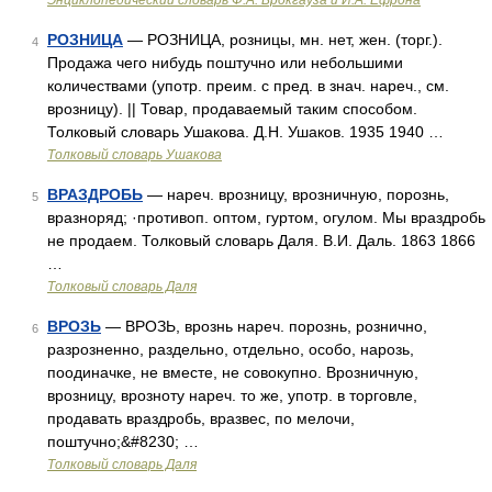
Энциклопедический словарь Ф.А. Брокгауза и И.А. Ефрона
РОЗНИЦА
— РОЗНИЦА, розницы, мн. нет, жен. (торг.).
4
Продажа чего нибудь поштучно или небольшими
количествами (употр. преим. с пред. в знач. нареч., см.
врозницу). || Товар, продаваемый таким способом.
Толковый словарь Ушакова. Д.Н. Ушаков. 1935 1940 …
Толковый словарь Ушакова
ВРАЗДРОБЬ
— нареч. врозницу, врозничную, порознь,
5
вразноряд; ·противоп. оптом, гуртом, огулом. Мы враздробь
не продаем. Толковый словарь Даля. В.И. Даль. 1863 1866
…
Толковый словарь Даля
ВРОЗЬ
— ВРОЗЬ, врознь нареч. порознь, рознично,
6
разрозненно, раздельно, отдельно, особо, нарозь,
поодиначке, не вместе, не совокупно. Врозничную,
врозницу, врозноту нареч. то же, употр. в торговле,
продавать враздробь, вразвес, по мелочи,
поштучно;&#8230; …
Толковый словарь Даля