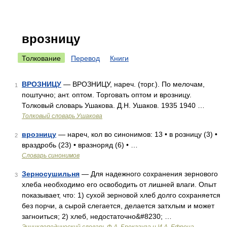
врозницу
Толкование
Перевод
Книги
ВРОЗНИЦУ
— ВРОЗНИЦУ, нареч. (торг.). По мелочам,
1
поштучно; ант. оптом. Торговать оптом и врозницу.
Толковый словарь Ушакова. Д.Н. Ушаков. 1935 1940 …
Толковый словарь Ушакова
врозницу
— нареч, кол во синонимов: 13 • в розницу (3) •
2
враздробь (23) • вразноряд (6) • …
Словарь синонимов
Зерносушильня
— Для надежного сохранения зернового
3
хлеба необходимо его освободить от лишней влаги. Опыт
показывает, что: 1) сухой зерновой хлеб долго сохраняется
без порчи, а сырой слегается, делается затхлым и может
загноиться; 2) хлеб, недостаточно&#8230; …