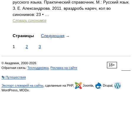
русского языка. Практический справочник. М.: Русский язык.
З. Е. Александрова. 2011. враздробь нареч, кол во
синонимов: 23 • …
Словарь синонимов
Страницы
Следующая
→
1
2
3
© Академик, 2000-2026
18+
Обратная связь:
Техподдержка
,
Реклама на сайте
👣 Путешествия
Экспорт словарей на сайты
, сделанные на PHP,
Joomla,
Drupal,
WordPress, MODx.