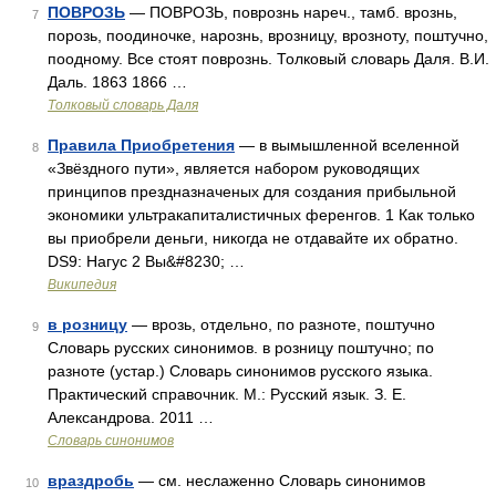
ПОВРОЗЬ
— ПОВРОЗЬ, поврознь нареч., тамб. врознь,
7
порозь, поодиночке, нарознь, врозницу, врозноту, поштучно,
поодному. Все стоят поврознь. Толковый словарь Даля. В.И.
Даль. 1863 1866 …
Толковый словарь Даля
Правила Приобретения
— в вымышленной вселенной
8
«Звёздного пути», является набором руководящих
принципов прездназначеных для создания прибыльной
экономики ультракапиталистичных ференгов. 1 Как только
вы приобрели деньги, никогда не отдавайте их обратно.
DS9: Нагус 2 Вы&#8230; …
Википедия
в розницу
— врозь, отдельно, по разноте, поштучно
9
Словарь русских синонимов. в розницу поштучно; по
разноте (устар.) Словарь синонимов русского языка.
Практический справочник. М.: Русский язык. З. Е.
Александрова. 2011 …
Словарь синонимов
враздробь
— см. неслаженно Словарь синонимов
10