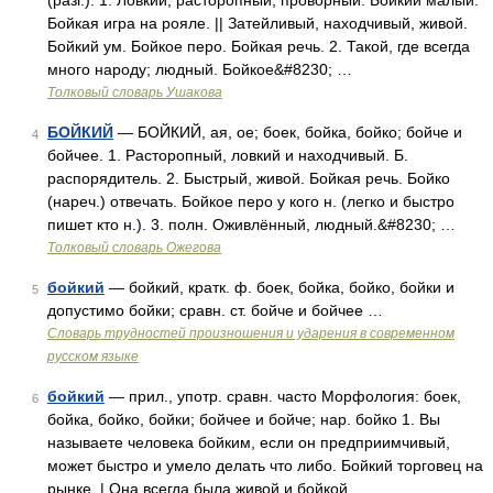
(разг.). 1. Ловкий, расторопный, проворный. Бойкий малый.
Бойкая игра на рояле. || Затейливый, находчивый, живой.
Бойкий ум. Бойкое перо. Бойкая речь. 2. Такой, где всегда
много народу; людный. Бойкое&#8230; …
Толковый словарь Ушакова
БОЙКИЙ
— БОЙКИЙ, ая, ое; боек, бойка, бойко; бойче и
4
бойчее. 1. Расторопный, ловкий и находчивый. Б.
распорядитель. 2. Быстрый, живой. Бойкая речь. Бойко
(нареч.) отвечать. Бойкое перо у кого н. (легко и быстро
пишет кто н.). 3. полн. Оживлённый, людный.&#8230; …
Толковый словарь Ожегова
бойкий
— бойкий, кратк. ф. боек, бойка, бойко, бойки и
5
допустимо бойки; сравн. ст. бойче и бойчее …
Словарь трудностей произношения и ударения в современном
русском языке
бойкий
— прил., употр. сравн. часто Морфология: боек,
6
бойка, бойко, бойки; бойчее и бойче; нар. бойко 1. Вы
называете человека бойким, если он предприимчивый,
может быстро и умело делать что либо. Бойкий торговец на
рынке. | Она всегда была живой и бойкой …