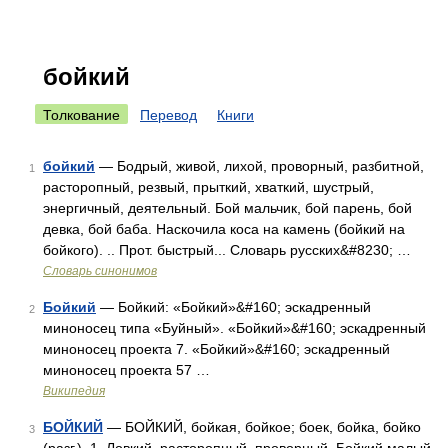
бойкий
Толкование
Перевод
Книги
бойкий
— Бодрый, живой, лихой, проворный, разбитной,
1
расторопный, резвый, прыткий, хваткий, шустрый,
энергичный, деятельный. Бой мальчик, бой парень, бой
девка, бой баба. Наскочила коса на камень (бойкий на
бойкого). .. Прот. быстрый... Словарь русских&#8230; …
Словарь синонимов
Бойкий
— Бойкий: «Бойкий»&#160; эскадренный
2
миноносец типа «Буйный». «Бойкий»&#160; эскадренный
миноносец проекта 7. «Бойкий»&#160; эскадренный
миноносец проекта 57 …
Википедия
БОЙКИЙ
— БОЙКИЙ, бойкая, бойкое; боек, бойка, бойко
3