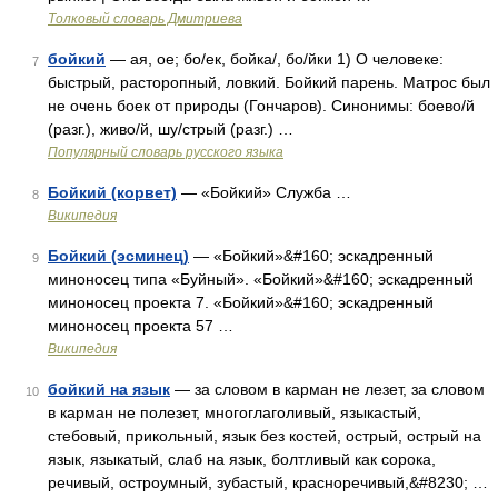
Толковый словарь Дмитриева
бойкий
— ая, ое; бо/ек, бойка/, бо/йки 1) О человеке:
7
быстрый, расторопный, ловкий. Бойкий парень. Матрос был
не очень боек от природы (Гончаров). Синонимы: боево/й
(разг.), живо/й, шу/стрый (разг.) …
Популярный словарь русского языка
Бойкий (корвет)
— «Бойкий» Служба …
8
Википедия
Бойкий (эсминец)
— «Бойкий»&#160; эскадренный
9
миноносец типа «Буйный». «Бойкий»&#160; эскадренный
миноносец проекта 7. «Бойкий»&#160; эскадренный
миноносец проекта 57 …
Википедия
бойкий на язык
— за словом в карман не лезет, за словом
10
в карман не полезет, многоглаголивый, языкастый,
стебовый, прикольный, язык без костей, острый, острый на
язык, языкатый, слаб на язык, болтливый как сорока,
речивый, остроумный, зубастый, красноречивый,&#8230; …