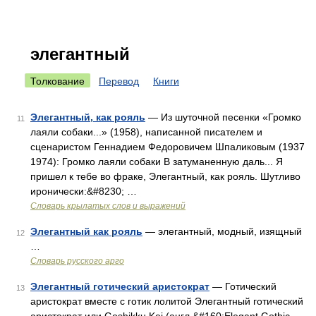
элегантный
Толкование
Перевод
Книги
Элегантный, как рояль
— Из шуточной песенки «Громко
11
лаяли собаки...» (1958), написанной писателем и
сценаристом Геннадием Федоровичем Шпаликовым (1937
1974): Громко лаяли собаки В затуманенную даль... Я
пришел к тебе во фраке, Элегантный, как рояль. Шутливо
иронически:&#8230; …
Словарь крылатых слов и выражений
Элегантный как рояль
— элегантный, модный, изящный
12
…
Словарь русского арго
Элегантный готический аристократ
— Готический
13
аристократ вместе с готик лолитой Элегантный готический