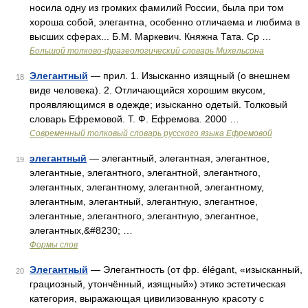
носила одну из громких фамилий России, была при том
хороша собой, элегантна, особенно отличаема и любима в
высших сферах... Б.М. Маркевич. Княжна Тата. Ср …
Большой толково-фразеологический словарь Михельсона
Элегантный
— прил. 1. Изысканно изящный (о внешнем
18
виде человека). 2. Отличающийся хорошим вкусом,
проявляющимся в одежде; изысканно одетый. Толковый
словарь Ефремовой. Т. Ф. Ефремова. 2000 …
Современный толковый словарь русского языка Ефремовой
элегантный
— элегантный, элегантная, элегантное,
19
элегантные, элегантного, элегантной, элегантного,
элегантных, элегантному, элегантной, элегантному,
элегантным, элегантный, элегантную, элегантное,
элегантные, элегантного, элегантную, элегантное,
элегантных,&#8230; …
Формы слов
Элегантный
— Элегантность (от фр. élégant, «изысканный,
20
грациозный, утончённый, изящный») этико эстетическая
категория, выражающая цивилизованную красоту с