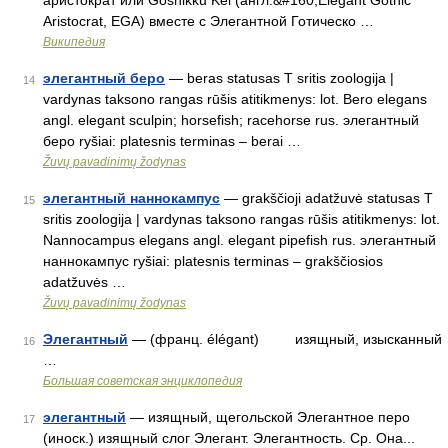
аристократ или Goshikku Kei (англ.&#160;Elegant Gothic
Aristocrat, EGA) вместе с Элегантной Готическо …
Википедия
элегантный беро
— beras statusas T sritis zoologija |
14
vardynas taksono rangas rūšis atitikmenys: lot. Bero elegans
angl. elegant sculpin; horsefish; racehorse rus. элегантный
беро ryšiai: platesnis terminas – berai …
Žuvų pavadinimų žodynas
элегантный наннокампус
— grakščioji adatžuvė statusas T
15
sritis zoologija | vardynas taksono rangas rūšis atitikmenys: lot.
Nannocampus elegans angl. elegant pipefish rus. элегантный
наннокампус ryšiai: platesnis terminas – grakščiosios
adatžuvės …
Žuvų pavadinimų žodynas
Элегантный
— (франц. élégant) изящный, изысканный
16
…
Большая советская энциклопедия
элегантный
— изящный, щегольской Элегантное перо
17
(иноск.) изящный слог Элегант. Элегантность. Ср. Она...