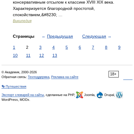
консервативным отсылом к классике XVIII XIX века.
Характеризуется благородной простотой,
спокойствием,&#8230; …
Википедия
Страницы
←
Предыдущая
Следующая
→
1
2
3
4
5
6
7
8
9
10
11
12
13
© Академик, 2000-2026
18+
Обратная связь:
Техподдержка
,
Реклама на сайте
👣 Путешествия
Экспорт словарей на сайты
, сделанные на PHP,
Joomla,
Drupal,
WordPress, MODx.