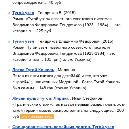
сопровождается… 40 руб
Тугой узел
, Тендряков В. (2015)
4
Роман «Тугой узел» известного советского писателя
Владимира Федоровича Тендрякова (1923—1984) — это
история о… 225 руб
Тугой узел
, Тендряков Владимир Федорович (2015)
5
Роман `Тугой узел` известного советского писателя
Владимира Федоровича Тендрякова (1923-1984) - это
история о том… 131 грн (только Украина)
Лотса Тугой Кошель
, Мадонна
6
Пятая из пяти книжек для детей&40;и тех, кто уже
вырос&41;, написанных Мадонной . Лотса Тугой Кошель
был самым… 148 грн (только Украина)
Жизни пульс тугой. Лирика
, Илья Стефанов
7
«Трагические стихи», так назван первый раздел книги, хотя
такой термин можно распространить на следующие… 200
руб
электронная книга
Свинцовая тяжесть семейных долгов. Тугой узел
,
8