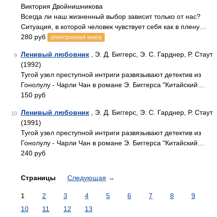
Виктория Двойнишникова
Всегда ли наш жизненный выбор зависит только от нас?
Ситуация, в которой человек чувствует себя как в плену…
280 руб
электронная книга
Ленивый любовник
, Э. Д. Биггерс, Э. С. Гарднер, Р. Стаут
9
(1992)
Тугой узел преступной интриги развязывают детектив из
Гонолулу - Чарли Чан в романе Э. Биггерса "Китайский…
150 руб
Ленивый любовник
, Э. Д. Биггерс, Э. С. Гарднер, Р. Стаут
10
(1991)
Тугой узел преступной интриги развязывают детектив из
Гонолулу - Чарли Чан в романе Э. Биггерса "Китайский…
240 руб
Страницы
Следующая
→
1
2
3
4
5
6
7
8
9
10
11
12
13