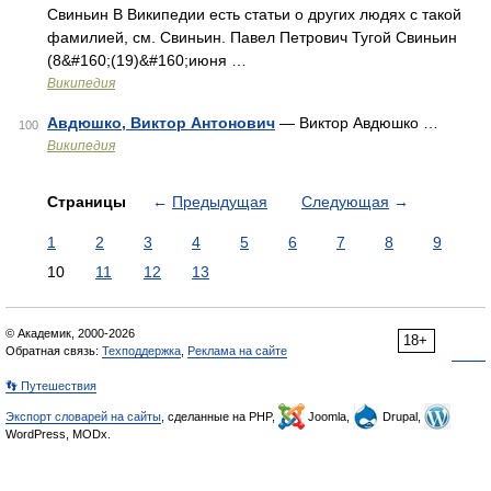
Свиньин В Википедии есть статьи о других людях с такой
фамилией, см. Свиньин. Павел Петрович Тугой Свиньин
(8&#160;(19)&#160;июня …
Википедия
Авдюшко, Виктор Антонович
— Виктор Авдюшко …
100
Википедия
Страницы
←
Предыдущая
Следующая
→
1
2
3
4
5
6
7
8
9
10
11
12
13
© Академик, 2000-2026
18+
Обратная связь:
Техподдержка
,
Реклама на сайте
👣 Путешествия
Экспорт словарей на сайты
, сделанные на PHP,
Joomla,
Drupal,
WordPress, MODx.