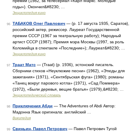
премии (1982, за телесериал «Карл Маркс. Молодые
годы»). Окончил&#8230; …
Энциклопедия кино
ТАБАКОВ Олег Павлович
— (р. 17 августа 1935, Саратов),
96
российский актер, режиссер. Лауреат Государственной
премии СССР (1967 за театральную работу); Народный
артист СССР (1987); Премия мэра Москвы (1997, за роль
Коломийца в спектакле «Последние»); Лауреат&#8230; …
Энциклопедия кино
Траат Матс
— (Traat) (р. 1936), эстонский писатель.
97
Сборники стихов «Неуклюжие песни» (1962), «Этюды для
зажигания» (1971), «Сентябрьская фуга» (1980); романы
«Танец вокруг парового котла» (1971), «Сад Поммера»
(1972), «Были деревья, вещие братья» (1979),&#8230; …
Энциклопедический словарь
Приключения Абди
— The Adventures of Abdi Автор:
98
Мадонна Язык оригинала: английский …
Википедия
Свиньин, Павел Петрович
— Павел Петрович Тугой
99