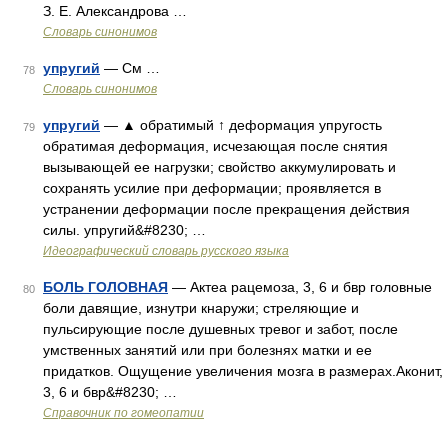
З. Е. Александрова …
Словарь синонимов
упругий
— См …
78
Словарь синонимов
упругий
— ▲ обратимый ↑ деформация упругость
79
обратимая деформация, исчезающая после снятия
вызывающей ее нагрузки; свойство аккумулировать и
сохранять усилие при деформации; проявляется в
устранении деформации после прекращения действия
силы. упругий&#8230; …
Идеографический словарь русского языка
БОЛЬ ГОЛОВНАЯ
— Актеа рацемоза, 3, 6 и бвр головные
80
боли давящие, изнутри кнаружи; стреляющие и
пульсирующие после душевных тревог и забот, после
умственных занятий или при болезнях матки и ее
придатков. Ощущение увеличения мозга в размерах.Аконит,
3, 6 и бвр&#8230; …
Справочник по гомеопатии