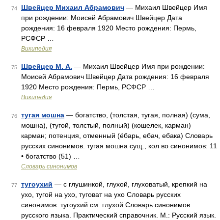
Швейцер Михаил Абрамович
— Михаил Швейцер Имя
74
при рождении: Моисей Абрамович Швейцер Дата
рождения: 16 февраля 1920 Место рождения: Пермь,
РСФСР …
Википедия
Швейцер М. А.
— Михаил Швейцер Имя при рождении:
75
Моисей Абрамович Швейцер Дата рождения: 16 февраля
1920 Место рождения: Пермь, РСФСР …
Википедия
тугая мошна
— богатство, (толстая, тугая, полная) (сума,
76
мошна), (тугой, толстый, полный) (кошелек, карман)
карман; потенция, отменный (ёбарь, ебач, ебака) Словарь
русских синонимов. тугая мошна сущ., кол во синонимов: 11
• богатство (51) …
Словарь синонимов
тугоухий
— с глушинкой, глухой, глуховатый, крепкий на
77
ухо, тугой на ухо, туговат на ухо Словарь русских
синонимов. тугоухий см. глухой Словарь синонимов
русского языка. Практический справочник. М.: Русский язык.