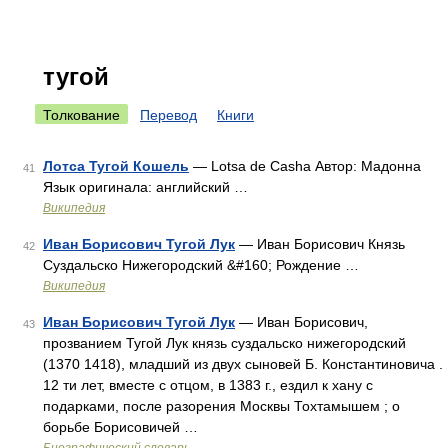
тугой
Толкование
Перевод
Книги
Лотса Тугой Кошель
— Lotsa de Casha Автор: Мадонна
41
Язык оригинала: английский …
Википедия
Иван Борисович Тугой Лук
— Иван Борисович Князь
42
Суздальско Нижегородский &#160; Рождение …
Википедия
Иван Борисович Тугой Лук
— Иван Борисович,
43
прозванием Тугой Лук князь суздальско нижегородский
(1370 1418), младший из двух сыновей Б. Константиновича .
12 ти лет, вместе с отцом, в 1383 г., ездил к хану с
подарками, после разорения Москвы Тохтамышем ; о
борьбе Борисовичей …