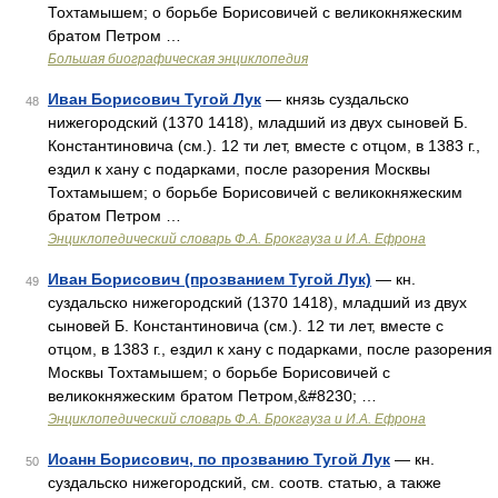
Тохтамышем; о борьбе Борисовичей с великокняжеским
братом Петром …
Большая биографическая энциклопедия
Иван Борисович Тугой Лук
— князь суздальско
48
нижегородский (1370 1418), младший из двух сыновей Б.
Константиновича (см.). 12 ти лет, вместе с отцом, в 1383 г.,
ездил к хану с подарками, после разорения Moсквы
Тохтамышем; о борьбе Борисовичей с великокняжеским
братом Петром …
Энциклопедический словарь Ф.А. Брокгауза и И.А. Ефрона
Иван Борисович (прозванием Тугой Лук)
— кн.
49
суздальско нижегородский (1370 1418), младший из двух
сыновей Б. Константиновича (см.). 12 ти лет, вместе с
отцом, в 1383 г., ездил к хану с подарками, после разорения
Москвы Тохтамышем; о борьбе Борисовичей с
великокняжеским братом Петром,&#8230; …
Энциклопедический словарь Ф.А. Брокгауза и И.А. Ефрона
Иоанн Борисович, по прозванию Тугой Лук
— кн.
50
суздальско нижегородский, см. соотв. статью, а также