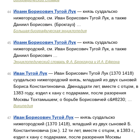
Биографический словарь
Иоанн Борисович Тугой Лук
— князь суздальско
44
нижегородский, см. Иван Борисович Тугой Лук, а также
Даниил Борисович. {Брокгауз} …
Большая биографическая энциклопедия
Иоанн Борисович Тугой Лук
— князь суздальско
45
нижегородский, см. Иван Борисович Тугой Лук, а также
Даниил Борисович …
Энциклопедический словарь Ф.А. Брокгауза и И.А. Ефрона
Иван Тугой Лук
— Иван Борисович Тугой Лук (1370 1418)
46
суздальско нижегородский князь, младший из двух сыновей
Бориса Константиновича. Двенадцати лет, вместе с отцом, в
1383 году, ездил к хану с подарками, после разорения
Москвы Тохтамышем; о борьбе Борисовичей с&#8230; …
Википедия
Иван Борисович Тугой Лук
— князь суздальско
47
нижегородский (1370 1418), младший из двух сыновей Б.
Константиновича (см.). 12 ти лет, вместе с отцом, в 1383 г.,
ездил к хану с подарками, после разорения Moсквы