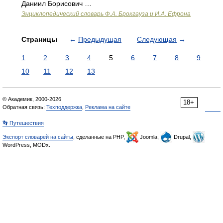
Даниил Борисович …
Энциклопедический словарь Ф.А. Брокгауза и И.А. Ефрона
Страницы
←
Предыдущая
Следующая
→
1
2
3
4
5
6
7
8
9
10
11
12
13
© Академик, 2000-2026
18+
Обратная связь:
Техподдержка
,
Реклама на сайте
👣 Путешествия
Экспорт словарей на сайты
, сделанные на PHP,
Joomla,
Drupal,
WordPress, MODx.