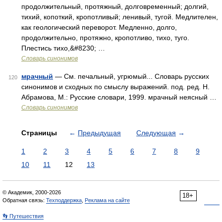
продолжительный, протяжный, долговременный; долгий,
тихий, копоткий, кропотливый; ленивый, тугой. Медлителен,
как геологический переворот. Медленно, долго,
продолжительно, протяжно, кропотливо, тихо, туго.
Плестись тихо,&#8230; …
Словарь синонимов
мрачный
— См. печальный, угрюмый... Словарь русских
120
синонимов и сходных по смыслу выражений. под. ред. Н.
Абрамова, М.: Русские словари, 1999. мрачный неясный …
Словарь синонимов
Страницы
←
Предыдущая
Следующая
→
1
2
3
4
5
6
7
8
9
10
11
12
13
© Академик, 2000-2026
18+
Обратная связь:
Техподдержка
,
Реклама на сайте
👣 Путешествия