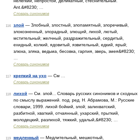
нелегкий, непростой, деликатный, стеснительный.
Ant.&#8230; …
Словарь синонимов
злой
— Злобный, злостный, злопамятный, злоречивый,
116
злокозненный, злорадный, злющий, лихой, лютый,
мстительный; желчный, раздражительный, сердитый,
ехидный, колкий, ядовитый, язвительный, едкий, ярый;
злюка, зляка, ведьма, бесовка, гарпия, зверь, змея&#8230;
…
Словарь синонимов
крепкий на ухо
— См …
117
Словарь синонимов
лихой
— См. злой... Словарь русских синонимов и сходных
118
по смыслу выражений. под. ред. Н. Абрамова, М.: Русские
словари, 1999. лихой бойкий, злой; залихватский,
разбитной, хваткий, отчаянный, ухарский, прыткий,
молодецкий, разлихой, тяжкий, удалый,&#8230; …
Словарь синонимов
медленный
— Медлительный, мешкотный,
119