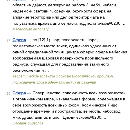
област на дејност, делокруг на работа 3. небо, небеси,
надземски светови 4. средина, околности сфера на
влијание територија или дел од територијата на
полузависна држава што се наоѓа под политичко&#8230; …
Macedonian dictionary
Сфера
— по [12] 1) шар; поверхность шара;
27
геометрическое место точек, одинаково удаленных от
одной определенной точки центра сферы; сфера небесная
воображаемая шаровая поверхность произвольного
радиуса, служащая для представления взаимного
расположения и …
Теоретические аспекты и основы экологической проблемы:
толкователь слов и идеоматических выражений
Сфера
— Совершенство, совокупность всех возможностей
28
в ограниченном мире, изначальная форма, содержащая в
себе возможность всех иных форм, Космическое Яйцо,
отрицание времени и пространства, вечность, небосвод,
мир, душа, animus mundi. Циклическое&#8230; …
Словарь символов