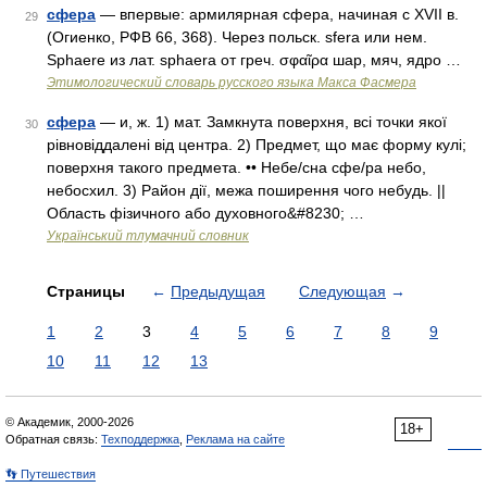
сфера
— впервые: армилярная сфера, начиная с XVII в.
29
(Огиенко, РФВ 66, 368). Через польск. sfera или нем.
Sрhаеrе из лат. sрhаеrа от греч. σφαῖρα шар, мяч, ядро …
Этимологический словарь русского языка Макса Фасмера
сфера
— и, ж. 1) мат. Замкнута поверхня, всі точки якої
30
рівновіддалені від центра. 2) Предмет, що має форму кулі;
поверхня такого предмета. •• Небе/сна сфе/ра небо,
небосхил. 3) Район дії, межа поширення чого небудь. ||
Область фізичного або духовного&#8230; …
Український тлумачний словник
Страницы
←
Предыдущая
Следующая
→
1
2
3
4
5
6
7
8
9
10
11
12
13
© Академик, 2000-2026
18+
Обратная связь:
Техподдержка
,
Реклама на сайте
👣 Путешествия