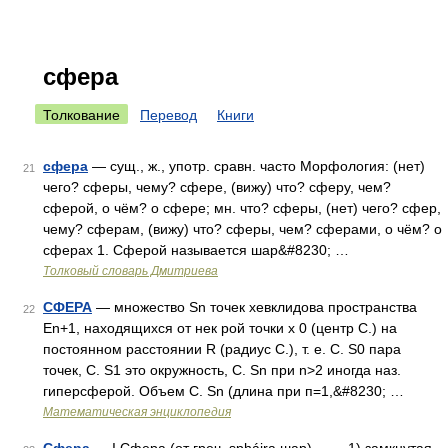
сфера
Толкование
Перевод
Книги
сфера
— сущ., ж., употр. сравн. часто Морфология: (нет)
21
чего? сферы, чему? сфере, (вижу) что? сферу, чем?
сферой, о чём? о сфере; мн. что? сферы, (нет) чего? сфер,
чему? сферам, (вижу) что? сферы, чем? сферами, о чём? о
сферах 1. Сферой называется шар&#8230; …
Толковый словарь Дмитриева
СФЕРА
— множество Sn точек хевклидова пространства
22
En+1, находящихся от нек рой точки х 0 (центр С.) на
постоянном расстоянии R (радиус С.), т. е. С. S0 пара
точек, С. S1 это окружность, С. Sn при n>2 иногда наз.
гиперсферой. Объем С. Sn (длина при п=1,&#8230; …
Математическая энциклопедия