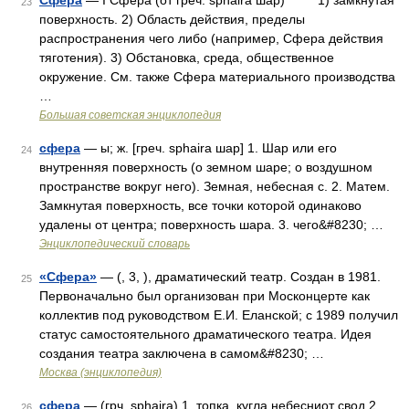
Сфера
— I Сфера (от греч. spháira шар) 1) замкнутая
23
поверхность. 2) Область действия, пределы
распространения чего либо (например, Сфера действия
тяготения). 3) Обстановка, среда, общественное
окружение. См. также Сфера материального производства
…
Большая советская энциклопедия
сфера
— ы; ж. [греч. sphaira шар] 1. Шар или его
24
внутренняя поверхность (о земном шаре; о воздушном
пространстве вокруг него). Земная, небесная с. 2. Матем.
Замкнутая поверхность, все точки которой одинаково
удалены от центра; поверхность шара. 3. чего&#8230; …
Энциклопедический словарь
«Сфера»
— (, 3, ), драматический театр. Создан в 1981.
25
Первоначально был организован при Москонцерте как
коллектив под руководством Е.И. Еланской; с 1989 получил
статус самостоятельного драматического театра. Идея
создания театра заключена в самом&#8230; …
Москва (энциклопедия)
сфера
— (грч. sphaira) 1. топка, кугла небесниот свод 2.
26