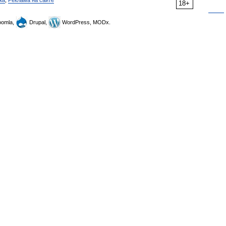
ка
,
Реклама на сайте
18+
omla,
Drupal,
WordPress, MODx.