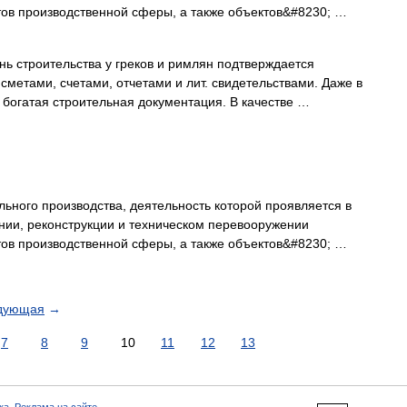
тов производственной сферы, а также объектов&#8230; …
троительства у греков и римлян подтверждается
сметами, счетами, отчетами и лит. свидетельствами. Даже в
богатая строительная документация. В качестве …
ьного производства, деятельность которой проявляется в
нии, реконструкции и техническом перевооружении
тов производственной сферы, а также объектов&#8230; …
дующая
→
7
8
9
10
11
12
13