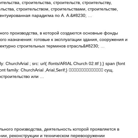
тельства, строительства, строительств, строительству,
ельства, строительством, строительствами, строительстве,
центуированная парадигма по А. А.&#8230; …
ого производства, в которой создаются основные фонды
ого назначения: готовые к эксплуатации здания, сооружения и
тектурно строительных терминов отрасль&#8230; …
: ChurchArial ; src: url( /fonts/ARIAL Church 02.ttf );} span {font
font family: ChurchArial ,Arial,Serif;}  сущ.
остроительство или …
ьного производства, деятельность которой проявляется в
нии, реконструкции и техническом перевооружении