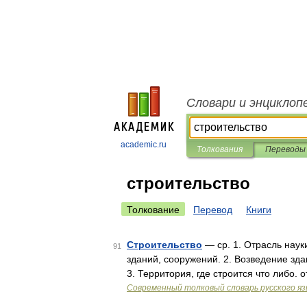
Словари и энциклоп
academic.ru
Толкования
Переводы
строительство
Толкование
Перевод
Книги
Строительство
— ср. 1. Отрасль наук
91
зданий, сооружений. 2. Возведение зда
3. Территория, где строится что либо.
Современный толковый словарь русского я