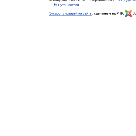
© Академик, 2000-2026
Обратная связь:
Техподдерж
👣 Путешествия
Экспорт словарей на сайты
, сделанные на PHP,
Jo