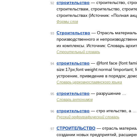
строительство
— строительство, строи
92
строительствам, строительство, строит
строительствах (Источник: «Полная ак
Формы слов
Строительство
— Отрасль материальн
93
производственного и непроизводственн
их комплексы. Источник: Словарь архи
Строительный словарь
строительство
— @font face {font family
94
size:17px;font weight:normal !important; 
устроение, приведение в порядок; дом
Словарь церковнославянского языка
строительство
— разрушение …
95
Словарь антонимов
строительство
— стро ительство, а …
96
Русский орфографический словарь
СТРОИТЕЛЬСТВО
— отрасль материал
97
создании новых предприятий, расшире