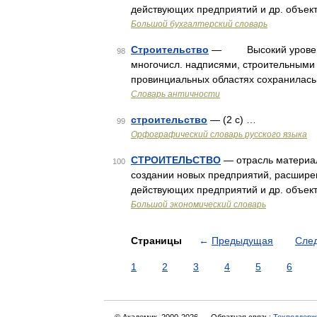
действующих предприятий и др. объек
Большой бухгалтерский словарь
Строительство
— Высокий уровень с
98
многочисл. надписями, строительными 
провинциальных областях сохранилась 
Словарь античности
строительство
— (2 с) …
99
Орфографический словарь русского языка
СТРОИТЕЛЬСТВО
— отрасль материал
100
создании новых предприятий, расшире
действующих предприятий и др. объек
Большой экономический словарь
Страницы
←
Предыдущая
Сле
1
2
3
4
5
6