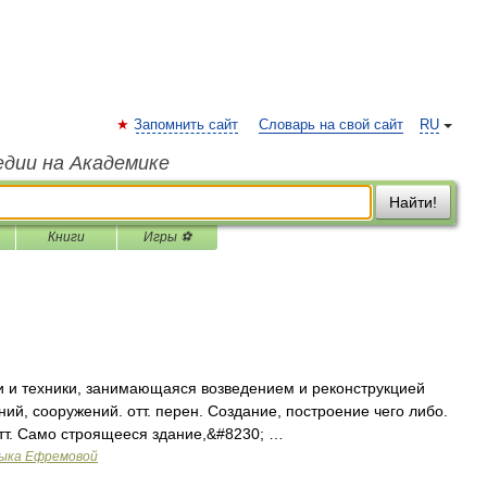
Запомнить сайт
Словарь на свой сайт
RU
едии на Академике
Найти!
Книги
Игры ⚽
и и техники, занимающаяся возведением и реконструкцией
ний, сооружений. отт. перен. Создание, построение чего либо.
 отт. Само строящееся здание,&#8230; …
зыка Ефремовой