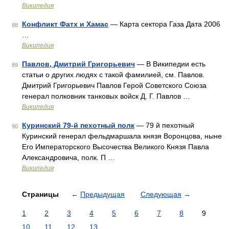
Википедия
Конфликт Фатх и Хамас
— Карта сектора Газа Дата 2006
88
…
Википедия
Павлов, Дмитрий Григорьевич
— В Википедии есть
89
статьи о других людях с такой фамилией, см. Павлов.
Дмитрий Григорьевич Павлов Герой Советского Союза
генерал полковник танковых войск Д. Г. Павлов …
Википедия
Куринский 79-й пехотный полк
— 79 й пехотный
90
Куринский генерал фельдмаршала князя Воронцова, ныне
Его Императорского Высочества Великого Князя Павла
Александровича, полк. П …
Википедия
Страницы
←
Предыдущая
Следующая
→
1
2
3
4
5
6
7
8
9
10
11
12
13