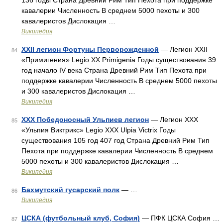
136 годы Страна Древний Рим Тип Пехота при поддержке
кавалерии Численность В среднем 5000 пехоты и 300
кавалеристов Дислокация …
Википедия
XXII легион Фортуны Перворожденной
— Легион XXII
84
«Примигения» Legio XX Primigenia Годы существования 39
год начало IV века Страна Древний Рим Тип Пехота при
поддержке кавалерии Численность В среднем 5000 пехоты
и 300 кавалеристов Дислокация …
Википедия
XXX Победоносный Ульпиев легион
— Легион XXX
85
«Ульпия Виктрикс» Legio XXX Ulpia Victrix Годы
существования 105 год 407 год Страна Древний Рим Тип
Пехота при поддержке кавалерии Численность В среднем
5000 пехоты и 300 кавалеристов Дислокация …
Википедия
Бахмутский гусарский полк
— …
86
Википедия
ЦСКА (футбольный клуб, София)
— ПФК ЦСКА София …
87