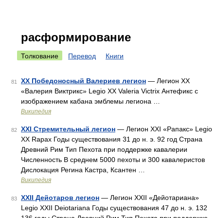
расформирование
Толкование
Перевод
Книги
XX Победоносный Валериев легион
— Легион XX
81
«Валерия Виктрикс» Legio XX Valeria Victrix Антефикс с
изображением кабана эмблемы легиона …
Википедия
XXI Стремительный легион
— Легион XXI «Рапакс» Legio
82
XX Rapax Годы существования 31 до н. э. 92 год Страна
Древний Рим Тип Пехота при поддержке кавалерии
Численность В среднем 5000 пехоты и 300 кавалеристов
Дислокация Регина Кастра, Ксантен …
Википедия
XXII Дейотаров легион
— Легион XXII «Дейотариана»
83
Legio XXII Deiotariana Годы существования 47 до н. э. 132