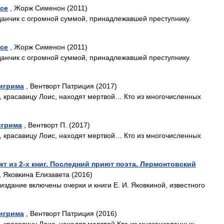
асе
, Жорж Сименон (2011)
данчик с огромной суммой, принадлежавшей преступнику.
асе
, Жорж Сименон (2011)
данчик с огромной суммой, принадлежавшей преступнику.
лигрима
, Вентворт Патриция (2017)
, красавицу Лоис, находят мертвой… Кто из многочисленных
игрима
, Вентворт П. (2017)
, красавицу Лоис, находят мертвой… Кто из многочисленных
т из 2-х книг. Последний приют поэта. Лермонтовский
 Яковкина Елизавета (2016)
здание включены очерки и книги Е. И. Яковкиной, известного
лигрима
, Вентворт Патриция (2016)