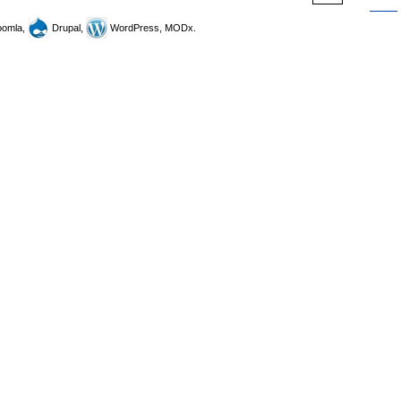
omla,
Drupal,
WordPress, MODx.