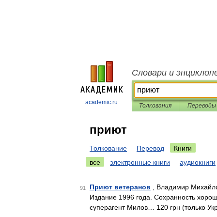
Словари и энциклоп
academic.ru
Толкования
Переводы
приют
Толкование
Перевод
Книги
все
электронные книги
аудиокниги
Приют ветеранов
, Владимир Михайло
91
Издание 1996 года. Сохранность хорош
суперагент Милов… 120 грн (только Ук