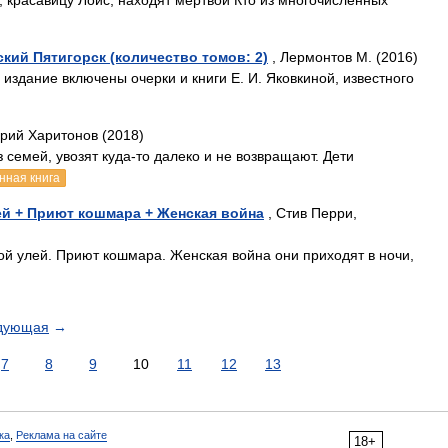
 красавицу Лоис, находят мертвой Кто из многочисленных
кий Пятигорск (количество томов: 2)
, Лермонтов М. (2016)
издание включены очерки и книги Е. И. Яковкиной, известного
рий Харитонов (2018)
 семей, увозят куда-то далеко и не возвращают. Дети
нная книга
ей + Приют кошмара + Женская война
, Стив Перри,
ой улей. Приют кошмара. Женская война они приходят в ночи,
дующая
→
7
8
9
10
11
12
13
ка
,
Реклама на сайте
18+