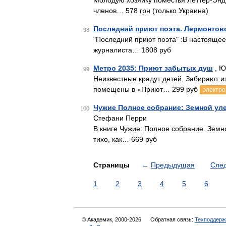
Молодую хозяйку поместья Леттер-Энд,
членов… 578 грн (только Украина)
Последний приют поэта. Лермонтовс
98
"Последний приют поэта" :В настоящее 
журналиста… 1808 руб
Метро 2035: Приют забытых душ
, Ю
99
Неизвестные крадут детей. Забирают из
помещены в «Приют… 299 руб
электро
Чужие Полное собрание: Земной ул
100
Стефани Перри
В книге Чужие: Полное собрание. Земн
тихо, как… 669 руб
Страницы
←
Предыдущая
Сле
1
2
3
4
5
6
© Академик, 2000-2026
Обратная связь:
Техподдерж