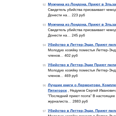
Мужчина из Лондона. Приют в Эльз
92
Свидетель убийства присваивает чемо
Донести на… 223 руб
Мужчина из Лондона. Приют в Эльз
93
Свидетель убийства присваивает чемо
Донести на… 245 руб
Убийство в Леттер-Энде. Приют пи
94
Молодую хозяйку поместья Леттер-Энд
членов… 402 руб
Убийство в Леттер-Энде Приют пил
95
Молодую хозяйку поместья Леттер-Энд
членов… 469 руб
Лучшие книги о Лермонтове. Комплек
96
Пятигорск
, Недумов Сергей Иванович,
"Последний приют поэта" В настоящее и
журналиста… 2883 руб
Убийство в Леттер-Энде. Приют пи
97