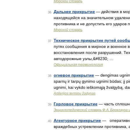
Морской словарь
Дальнее прикрытие
— действия в мор
36
находящейся на значительном удалении
противника и не допустить его ударов
Морской словарь
Техническое прикрытие путей сооб
37
путях сообщения в мирное и военное 
восстановления после разрушений. Те
автодорожные узлы,&#8230; …
Официальная терминология
огневое прикрытие
— dengimas ugnimi s
38
sparnų ir tarpų gynimo ugnimi būdas; jį pir
ugnimi, kai vykdo ieškomąją žvalgybą, d
Artilerijos terminų žodynas
Горловое прикрытие
— часть сплошн
39
Энциклопедический словарь Ф.А. Брокгауза 
Агентурное прикрытие
— оперативная
40
враждебных устремлении противника, 