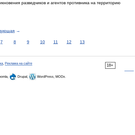
кновения разведчиков и агентов противника на территорию
дующая
→
7
8
9
10
11
12
13
ка
,
Реклама на сайте
18+
omla,
Drupal,
WordPress, MODx.