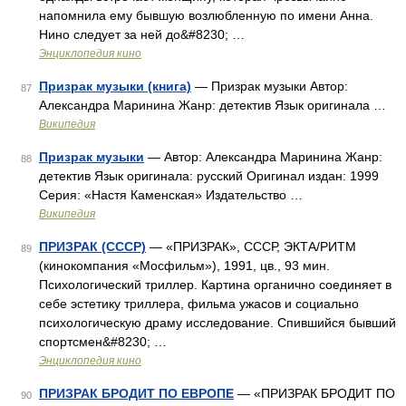
напомнила ему бывшую возлюбленную по имени Анна.
Нино следует за ней до&#8230; …
Энциклопедия кино
Призрак музыки (книга)
— Призрак музыки Автор:
87
Александра Маринина Жанр: детектив Язык оригинала …
Википедия
Призрак музыки
— Автор: Александра Маринина Жанр:
88
детектив Язык оригинала: русский Оригинал издан: 1999
Серия: «Настя Каменская» Издательство …
Википедия
ПРИЗРАК (СССР)
— «ПРИЗРАК», СССР, ЭКТА/РИТМ
89
(кинокомпания «Мосфильм»), 1991, цв., 93 мин.
Психологический триллер. Картина органично соединяет в
себе эстетику триллера, фильма ужасов и социально
психологическую драму исследование. Спившийся бывший
спортсмен&#8230; …
Энциклопедия кино
ПРИЗРАК БРОДИТ ПО ЕВРОПЕ
— «ПРИЗРАК БРОДИТ ПО
90