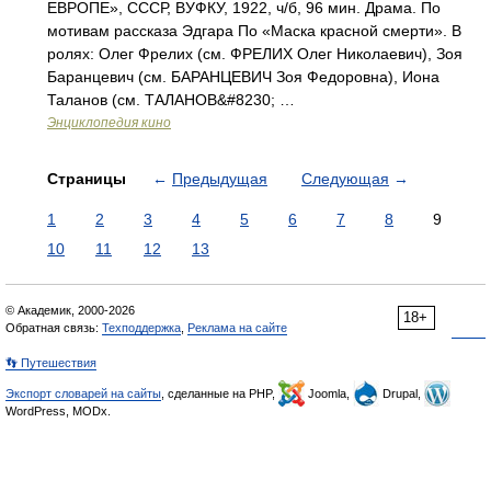
ЕВРОПЕ», СССР, ВУФКУ, 1922, ч/б, 96 мин. Драма. По
мотивам рассказа Эдгара По «Маска красной смерти». В
ролях: Олег Фрелих (см. ФРЕЛИХ Олег Николаевич), Зоя
Баранцевич (см. БАРАНЦЕВИЧ Зоя Федоровна), Иона
Таланов (см. ТАЛАНОВ&#8230; …
Энциклопедия кино
Страницы
←
Предыдущая
Следующая
→
1
2
3
4
5
6
7
8
9
10
11
12
13
© Академик, 2000-2026
18+
Обратная связь:
Техподдержка
,
Реклама на сайте
👣 Путешествия
Экспорт словарей на сайты
, сделанные на PHP,
Joomla,
Drupal,
WordPress, MODx.