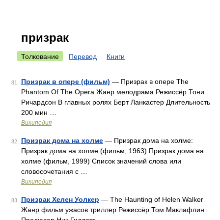
призрак
Толкование
Перевод
Книги
Призрак в опере (фильм)
— Призрак в опере The
81
Phantom Of The Opera Жанр мелодрама Режиссёр Тони
Ричардсон В главных ролях Берт Ланкастер Длительность
200 мин …
Википедия
Призрак дома на холме
— Призрак дома на холме:
82
Призрак дома на холме (фильм, 1963) Призрак дома на
холме (фильм, 1999) Список значений слова или
словосочетания с …
Википедия
Призрак Хелен Уолкер
— The Haunting of Helen Walker
83
Жанр фильм ужасов триллер Режиссёр Том Маклафлин