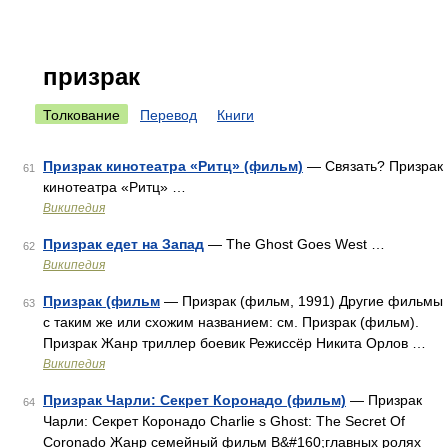
призрак
Толкование
Перевод
Книги
Призрак кинотеатра «Ритц» (фильм)
— Связать? Призрак
61
кинотеатра «Ритц» …
Википедия
Призрак едет на Запад
— The Ghost Goes West …
62
Википедия
Призрак (фильм
— Призрак (фильм, 1991) Другие фильмы
63
с таким же или схожим названием: см. Призрак (фильм).
Призрак Жанр триллер боевик Режиссёр Никита Орлов …
Википедия
Призрак Чарли: Секрет Коронадо (фильм)
— Призрак
64
Чарли: Секрет Коронадо Charlie s Ghost: The Secret Of
Coronado Жанр семейный фильм В&#160;главных ролях