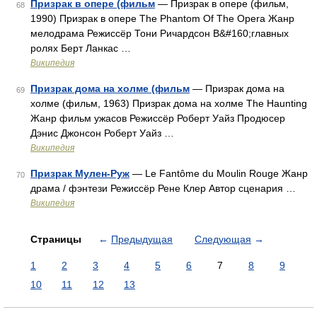
Призрак в опере (фильм
— Призрак в опере (фильм,
68
1990) Призрак в опере The Phantom Of The Opera Жанр
мелодрама Режиссёр Тони Ричардсон В&#160;главных
ролях Берт Ланкас …
Википедия
Призрак дома на холме (фильм
— Призрак дома на
69
холме (фильм, 1963) Призрак дома на холме The Haunting
Жанр фильм ужасов Режиссёр Роберт Уайз Продюсер
Дэнис Джонсон Роберт Уайз …
Википедия
Призрак Мулен-Руж
— Le Fantôme du Moulin Rouge Жанр
70
драма / фэнтези Режиссёр Рене Клер Автор сценария …
Википедия
Страницы
←
Предыдущая
Следующая
→
1
2
3
4
5
6
7
8
9
10
11
12
13