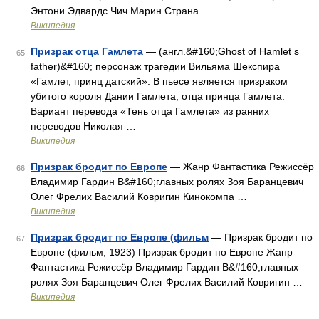
Энтони Эдвардс Чич Марин Страна …
Википедия
Призрак отца Гамлета
— (англ.&#160;Ghost of Hamlet s
65
father)&#160; персонаж трагедии Вильяма Шекспира
«Гамлет, принц датский». В пьесе является призраком
убитого короля Дании Гамлета, отца принца Гамлета.
Вариант перевода «Тень отца Гамлета» из ранних
переводов Николая …
Википедия
Призрак бродит по Европе
— Жанр Фантастика Режиссёр
66
Владимир Гардин В&#160;главных ролях Зоя Баранцевич
Олег Фрелих Василий Ковригин Кинокомпа …
Википедия
Призрак бродит по Европе (фильм
— Призрак бродит по
67
Европе (фильм, 1923) Призрак бродит по Европе Жанр
Фантастика Режиссёр Владимир Гардин В&#160;главных
ролях Зоя Баранцевич Олег Фрелих Василий Ковригин …
Википедия