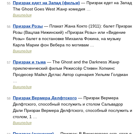
Призрак едет на Запад (фильм)
— Призрак едет на Запад
55
The Ghost Goes West Жанр комедия …
Википедия
Призрак Розы
— Плакат Жана Кокто (1911): балет Призрак
56
Розы (Вацлав Нижинский) «Призрак Розы» или «Видение
Розы» балет в постановке Михаила Фокина, на музыку
Карла Марии фон Вебера по мотивам …
Википедия
Призрак и тьма
— The Ghost and the Darkness Жанр
57
приключенческий фильм Режиссёр Стивен Хопкинс
Продюсер Майкл Дуглас Автор сценария Уильям Голдман
…
Википедия
Призрак Вермера Делфтского
— Призрак Вермера
58
Делфтского, способный послужить и столом Сальвадор
Дали Призрак Вермера Делфтского, способный послужить и
столом, 1 …
Википедия
Призрак (значения)
— Призрак: В Викисловаре есть статья