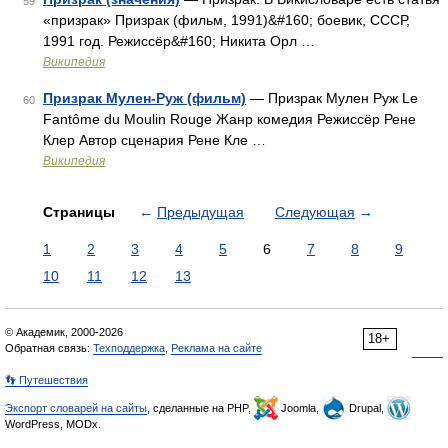
59
«призрак» Призрак (фильм, 1991)&#160; боевик, СССР,
1991 год. Режиссёр&#160; Никита Орл …
Википедия
Призрак Мулен-Руж (фильм)
— Призрак Мулен Руж Le
60
Fantôme du Moulin Rouge Жанр комедия Режиссёр Рене
Клер Автор сценария Рене Кле …
Википедия
Страницы
←
Предыдущая
Следующая
→
1
2
3
4
5
6
7
8
9
10
11
12
13
© Академик, 2000-2026
18+
Обратная связь:
Техподдержка
,
Реклама на сайте
👣 Путешествия
Экспорт словарей на сайты
, сделанные на PHP,
Joomla,
Drupal,
WordPress, MODx.