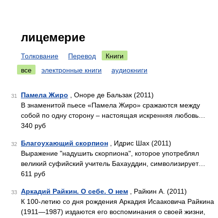
лицемерие
Толкование
Перевод
Книги
все
электронные книги
аудиокниги
Памела Жиро
, Оноре де Бальзак (2011)
31
В знаменитой пьесе «Памела Жиро» сражаются между
собой по одну сторону – настоящая искренняя любовь…
340 руб
Благоухающий скорпион
, Идрис Шах (2011)
32
Выражение "надушить скорпиона", которое употреблял
великий суфийский учитель Бахауддин, символизирует…
611 руб
Аркадий Райкин. О себе. О нем
, Райкин А. (2011)
33
К 100-летию со дня рождения Аркадия Исааковича Райкина
(1911—1987) издаются его воспоминания о своей жизни,