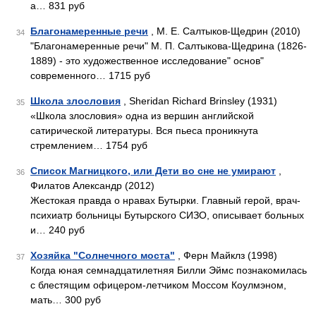
а… 831 руб
Благонамеренные речи
, М. Е. Салтыков-Щедрин (2010)
34
"Благонамеренные речи" М. П. Салтыкова-Щедрина (1826-
1889) - это художественное исследование" основ"
современного… 1715 руб
Школа злословия
, Sheridan Richard Brinsley (1931)
35
«Школа злословия» одна из вершин английской
сатирической литературы. Вся пьеса проникнута
стремлением… 1754 руб
Список Магницкого, или Дети во сне не умирают
,
36
Филатов Александр (2012)
Жестокая правда о нравах Бутырки. Главный герой, врач-
психиатр больницы Бутырского СИЗО, описывает больных
и… 240 руб
Хозяйка "Солнечного моста"
, Ферн Майклз (1998)
37
Когда юная семнадцатилетняя Билли Эймс познакомилась
с блестящим офицером-летчиком Моссом Коулмэном,
мать… 300 руб