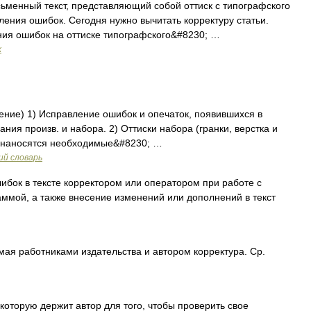
менный текст, представляющий собой оттиск с типографского
ения ошибок. Сегодня нужно вычитать корректуру статьи.
ия ошибок на оттиске типографского&#8230; …
х
ление) 1) Исправление ошибок и опечаток, появившихся в
ания произв. и набора. 2) Оттиски набора (гранки, верстка и
рые наносятся необходимые&#8230; …
ий словарь
бок в тексте корректором или оператором при работе с
ммой, а также внесение изменений или дополнений в текст
ая работниками издательства и автором корректура. Ср.
которую держит автор для того, чтобы проверить свое