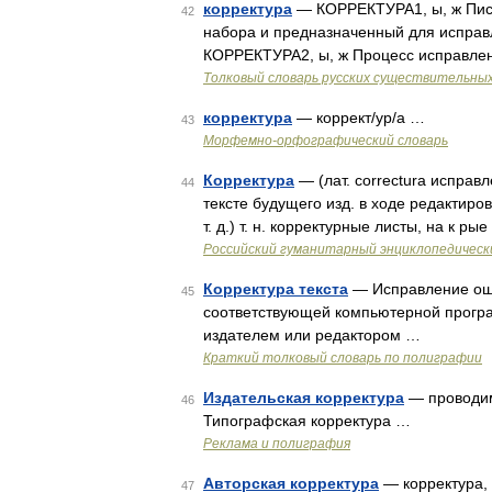
корректура
— КОРРЕКТУРА1, ы, ж Пись
42
набора и предназначенный для исправл
КОРРЕКТУРА2, ы, ж Процесс исправлен
Толковый словарь русских существительны
корректура
— коррект/ур/а …
43
Морфемно-орфографический словарь
Корректура
— (лат. correctura исправ
44
тексте будущего изд. в ходе редактиров
т. д.) т. н. корректурные листы, на к 
Российский гуманитарный энциклопедическ
Корректура текста
— Исправление оши
45
соответствующей компьютерной програ
издателем или редактором …
Краткий толковый словарь по полиграфии
Издательская корректура
— проводим
46
Типографская корректура …
Реклама и полиграфия
Авторская корректура
— корректура, 
47