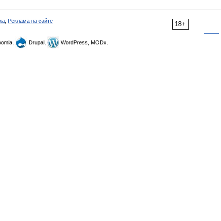
ка
,
Реклама на сайте
18+
omla,
Drupal,
WordPress, MODx.