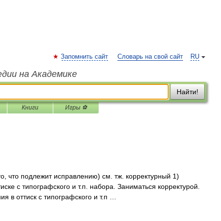
Запомнить сайт
Словарь на свой сайт
RU
едии на Академике
Найти!
Книги
Игры ⚽
 то, что подлежит исправлению) см. тж. корректурный 1)
ске с типографского и т.п. набора. Заниматься корректурой.
ия в оттиск с типографского и т.п …