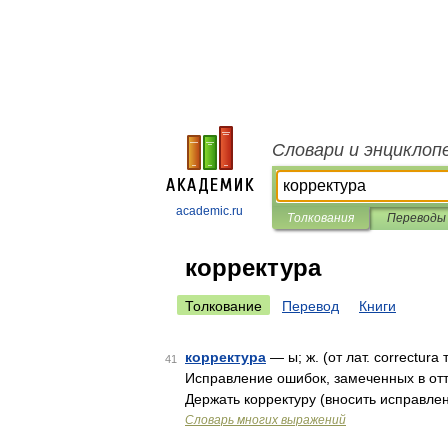
Словари и энциклоп
academic.ru
Толкования
Переводы
корректура
Толкование
Перевод
Книги
корректура
— ы; ж. (от лат. correctura
41
Исправление ошибок, замеченных в отти
Держать корректуру (вносить исправлен
Словарь многих выражений