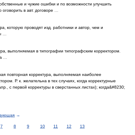
собственные и чужие ошибки и по возможности улучшить
о оговорить в авт. договоре …
а, которую проводят изд. работники и автор, чем и
ры …
ра, выполняемая в типографии типографским корректором.
ка …
ая повторная корректура, выполняемая наиболее
ром. Р. к. желательна в тех случаях, когда корректурные
пр., с первой корректуры в сверстанных листах); когда&#8230;
дующая
→
7
8
9
10
11
12
13