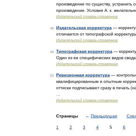
произведение по существу, устранить 
произведение. Условия А. к. желательн
Издательский словарь-справочник
Издательская корректура
— корректур
48
отличается от типографской корректу
Издательский словарь-справочник
Типографская корректура
— корректу
49
Один из ее специфических видов свод
Издательский словарь-справочник
Ревизионная корректура
— контрольн
50
квалифицированным и опытным корректо
оттиски подписывают сразу в печать (на
…
Издательский словарь-справочник
Страницы
←
Предыдущая
Сле
1
2
3
4
5
6