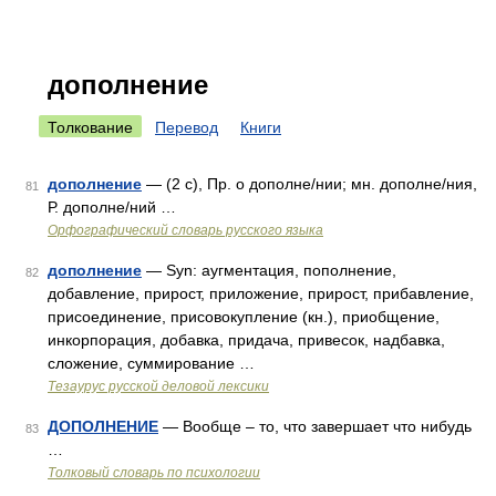
дополнение
Толкование
Перевод
Книги
дополнение
— (2 с), Пр. о дополне/нии; мн. дополне/ния,
81
Р. дополне/ний …
Орфографический словарь русского языка
дополнение
— Syn: аугментация, пополнение,
82
добавление, прирост, приложение, прирост, прибавление,
присоединение, присовокупление (кн.), приобщение,
инкорпорация, добавка, придача, привесок, надбавка,
сложение, суммирование …
Тезаурус русской деловой лексики
ДОПОЛНЕНИЕ
— Вообще – то, что завершает что нибудь
83
…
Толковый словарь по психологии