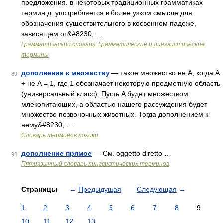
предложения. в некоторых традиционных грамматиках
термин д. употребляется в более узком смысле для
обозначения существительного в косвенном падеже,
зависящем от&#8230; …
Грамматический словарь: Грамматические и лингвистические
термины
дополнение к множеству
— такое множество не А, когда A
89
+ не А = 1, где 1 обозначает некоторую предметную область
(универсальный класс). Пусть A будет множеством
млекопитающих, а областью нашего рассуждения будет
множество позвоночных животных. Тогда дополнением к
нему&#8230; …
Словарь терминов логики
дополнение прямое
— См. oggetto diretto …
90
Пятиязычный словарь лингвистических терминов
Страницы
←
Предыдущая
Следующая
→
1
2
3
4
5
6
7
8
9
10
11
12
13