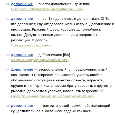
дополнение
— внести дополнения • действие …
84
Глагольной сочетаемости непредметных имён
дополнение
— я; ср. 1) к дополнить и дополниться. 2) То,
85
что дополняет, служит добавлением к чему л. Дополне/ние к
инструкции. Красивый шарф хорошее дополне/ние к
пальто. Депутаты внесли дополнения и поправки к
резолюции. В дополн …
Словарь многих выражений
дополнение
— до/полн/ени/е [й/э] …
86
Морфемно-орфографический словарь
Дополнение
— второстепенный чл. предложения, к рый
87
наз. предмет (в широком понимании), участвующий в
обозначаемой ситуации в качестве объекта, адресата,
орудия и т. п., ср. писать письмо брату, говорить с другом о
рыбалке, добиваться успехов, наполнять ведро&#8230; …
Российский гуманитарный энциклопедический словарь
дополнение
— грамматический термин, обозначающий
88
существительное в косвенном падеже как часть