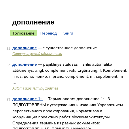
дополнение
Толкование
Перевод
Книги
дополнение
— • существенное дополнение …
21
Словарь русской идиоматики
дополнение
— papildinys statusas T sritis automatika
22
atitikmenys: angl. complement vok. Ergänzung, f; Komplement,
n rus. дополнение, n pranc. complément, m; supplément, m
…
Automatikos terminų žodynas
дополнение 1:
— Терминология дополнение 1: : 3.
23
ПОДГОТОВЛЕНЫ к утверждению и изданию Управлением
перспективного проектирования, нормативов и
координации проектных работ Москомархитектуры.
Определения термина из разных документов: