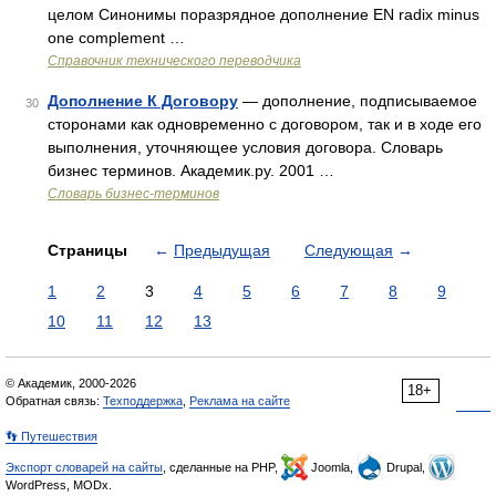
целом Синонимы поразрядное дополнение EN radix minus
one complement …
Справочник технического переводчика
Дополнение К Договору
— дополнение, подписываемое
30
сторонами как одновременно с договором, так и в ходе его
выполнения, уточняющее условия договора. Словарь
бизнес терминов. Академик.ру. 2001 …
Словарь бизнес-терминов
Страницы
←
Предыдущая
Следующая
→
1
2
3
4
5
6
7
8
9
10
11
12
13
© Академик, 2000-2026
18+
Обратная связь:
Техподдержка
,
Реклама на сайте
👣 Путешествия
Экспорт словарей на сайты
, сделанные на PHP,
Joomla,
Drupal,
WordPress, MODx.