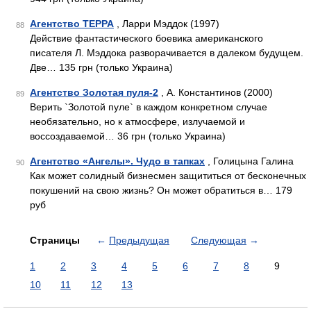
Агентство ТЕРРА
, Ларри Мэддок (1997)
88
Действие фантастического боевика американского
писателя Л. Мэддока разворачивается в далеком будущем.
Две… 135 грн (только Украина)
Агентство Золотая пуля-2
, А. Константинов (2000)
89
Верить `Золотой пуле` в каждом конкретном случае
необязательно, но к атмосфере, излучаемой и
воссоздаваемой… 36 грн (только Украина)
Агентство «Ангелы». Чудо в тапках
, Голицына Галина
90
Как может солидный бизнесмен защититься от бесконечных
покушений на свою жизнь? Он может обратиться в… 179
руб
Страницы
←
Предыдущая
Следующая
→
1
2
3
4
5
6
7
8
9
10
11
12
13