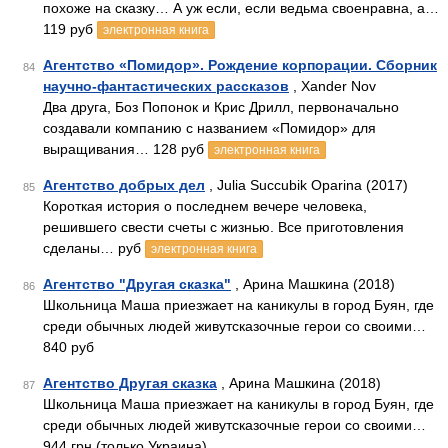
похоже на сказку… А уж если, если ведьма своенравна, а…
119 руб
электронная книга
Агентство «Помидор». Рождение корпорации. Сборник
84
научно-фантастических рассказов
, Xander Nov
Два друга, Боз Попонок и Крис Дрилл, первоначально
создавали компанию с названием «Помидор» для
выращивания… 128 руб
электронная книга
Агентство добрых дел
, Julia Succubik Oparina (2017)
85
Короткая история о последнем вечере человека,
решившего свести счеты с жизнью. Все приготовления
сделаны… руб
электронная книга
Агентство "Другая сказка"
, Арина Машкина (2018)
86
Школьница Маша приезжает на каникулы в город Буян, где
среди обычных людей живутсказочные герои со своими…
840 руб
Агентство Другая сказка
, Арина Машкина (2018)
87
Школьница Маша приезжает на каникулы в город Буян, где
среди обычных людей живутсказочные герои со своими…
944 грн (только Украина)