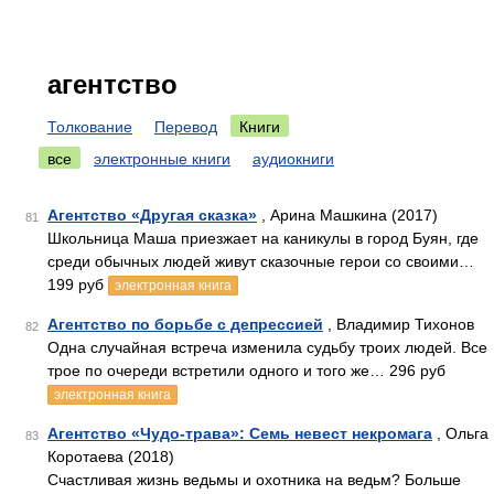
агентство
Толкование
Перевод
Книги
все
электронные книги
аудиокниги
Агентство «Другая сказка»
, Арина Машкина (2017)
81
Школьница Маша приезжает на каникулы в город Буян, где
среди обычных людей живут сказочные герои со своими…
199 руб
электронная книга
Агентство по борьбе с депрессией
, Владимир Тихонов
82
Одна случайная встреча изменила судьбу троих людей. Все
трое по очереди встретили одного и того же… 296 руб
электронная книга
Агентство «Чудо-трава»: Семь невест некромага
, Ольга
83
Коротаева (2018)
Счастливая жизнь ведьмы и охотника на ведьм? Больше