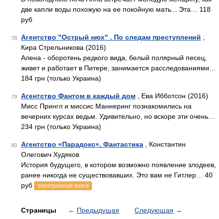
две капли воды похожую на ее покойную мать... Эта… 118
руб
Агентство "Острый нюх" . По следам преступлений
,
78
Кира Стрельникова (2016)
Алена - оборотень редкого вида, белый полярный песец,
живет и работает в Питере, занимается расследованиями…
184 грн (только Украина)
Агентство Фантом в каждый дом
, Ева Ибботсон (2016)
79
Мисс Прингл и миссис Маннеринг познакомились на
вечерних курсах ведьм. Удивительно, но вскоре эти очень…
234 грн (только Украина)
Агентство «Парадокс». Фантастика
, Константин
80
Олегович Худяков
История будущего, в котором возможно появление злодеев,
ранее никогда не существовавших. Это вам не Гитлер… 40
руб
электронная книга
Страницы
←
Предыдущая
Следующая
→