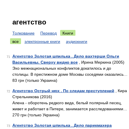
агентство
Толкование
Перевод
Книги
все
электронные книги
аудиокниги
Агентство Золотая шпилька . Дело вахтерши Ольги
71
Васильевны. Сверху видно все
, Ирина Меркина (2005)
Эхо межнациональных конфликтов докатилось и до
столицы. В престижном доме Москвы соседями оказались…
83 грн (только Украина)
Агентство Острый нюх . По следам преступлений
, Кира
72
Стрельникова (2016)
Алена - оборотень редкого вида, белый полярный песец,
живет и работает в Питере, занимается расследованиями…
270 грн (только Украина)
Агентство Золотая шпилька . Дело парикмахера
73