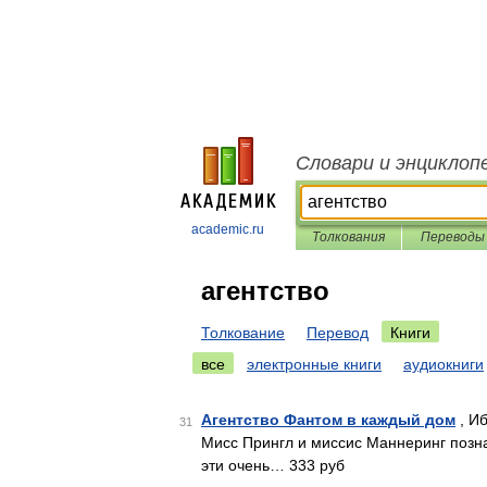
Словари и энциклоп
academic.ru
Толкования
Переводы
агентство
Толкование
Перевод
Книги
все
электронные книги
аудиокниги
Агентство Фантом в каждый дом
, Иб
31
Мисс Прингл и миссис Маннеринг позна
эти очень… 333 руб