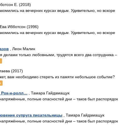
ботсон Е. (2018)
комились на вечерних курсах ведьм. Удивительно, но вскоре
 Ева Ибботсон (1996)
комились на вечерних курсах ведьм. Удивительно, но вскоре
казов
, Леон Малин
ся делами только любовными, трудятся всего два сотрудника –
а
таева (2017)
жет, вам необходимо стереть из памяти небольшое событие?
а
 Рок-н-ролл…
, Тамара Гайдамащук
напряжённые, полные опасностей дни – таков был распорядок
новение супруга писательницы
, Тамара Гайдамащук
напряжённые, полные опасностей дни – таков был распорядок