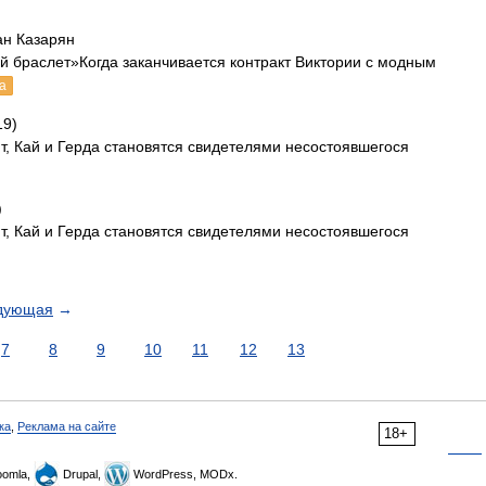
ан Казарян
й браслет»Когда заканчивается контракт Виктории с модным
а
19)
т, Кай и Герда становятся свидетелями несостоявшегося
)
т, Кай и Герда становятся свидетелями несостоявшегося
дующая
→
7
8
9
10
11
12
13
ка
,
Реклама на сайте
18+
omla,
Drupal,
WordPress, MODx.