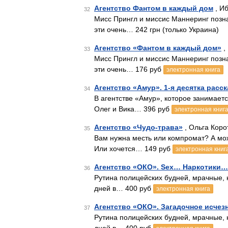
Агентство Фантом в каждый дом
, Иб
32
Мисс Прингл и миссис Маннеринг позна
эти очень… 242 грн (только Украина)
Агентство «Фантом в каждый дом»
,
33
Мисс Прингл и миссис Маннеринг позна
эти очень… 176 руб
электронная книга
Агентство «Амур». 1-я десятка расс
34
В агентстве «Амур», которое занимает
Олег и Вика… 396 руб
электронная книг
Агентство «Чудо-трава»
, Ольга Коро
35
Вам нужна месть или компромат? А мо
Или хочется… 149 руб
электронная книг
Агентство «ОКО». Sex… Наркотики…
36
Рутина полицейских будней, мрачные, 
дней в… 400 руб
электронная книга
Агентство «ОКО». Загадочное исчез
37
Рутина полицейских будней, мрачные, 