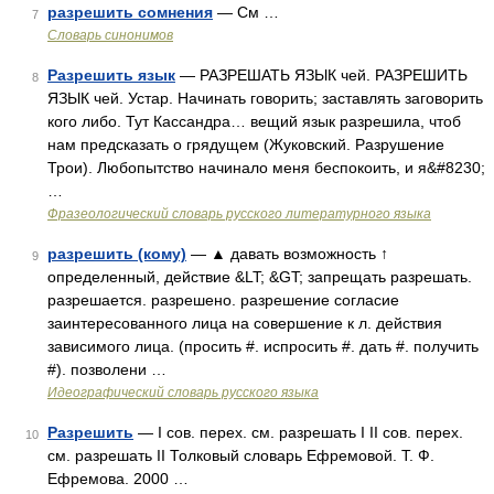
разрешить сомнения
— См …
7
Словарь синонимов
Разрешить язык
— РАЗРЕШАТЬ ЯЗЫК чей. РАЗРЕШИТЬ
8
ЯЗЫК чей. Устар. Начинать говорить; заставлять заговорить
кого либо. Тут Кассандра… вещий язык разрешила, чтоб
нам предсказать о грядущем (Жуковский. Разрушение
Трои). Любопытство начинало меня беспокоить, и я&#8230;
…
Фразеологический словарь русского литературного языка
разрешить (кому)
— ▲ давать возможность ↑
9
определенный, действие &LT; &GT; запрещать разрешать.
разрешается. разрешено. разрешение согласие
заинтересованного лица на совершение к л. действия
зависимого лица. (просить #. испросить #. дать #. получить
#). позволени …
Идеографический словарь русского языка
Разрешить
— I сов. перех. см. разрешать I II сов. перех.
10
см. разрешать II Толковый словарь Ефремовой. Т. Ф.
Ефремова. 2000 …