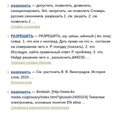
разрешить
— допустить, позволить, дозволить,
3
санкционировать. Ant. запретить, не позволить Словарь
русских синонимов. разрешить 1. см. решить. 2. см.
позволить 1 …
Словарь синонимов
РАЗРЕШИТЬ
— РАЗРЕШИТЬ, шу, шишь; шённый ( ён, ена);
4
совер. 1. что или с неопред. Дать право на что н., согласие
на совершение чего н. Р. поездку (поехать). 2. что.
Исследуя, найти правильный ответ. Р. проблему. 3. что.
Найдя решение чего н., разъяснить,&#8230; …
Толковый словарь Ожегова
разрешить
— См. расточить В. В. Виноградов. История
5
слов, 2010 …
История слов
разрешить
— &mdash; [http://www.iks
6
media.ru/glossary/index.html?glossid=2400324] Тематики
электросвязь, основные понятия EN allow …
Справочник технического переводчика