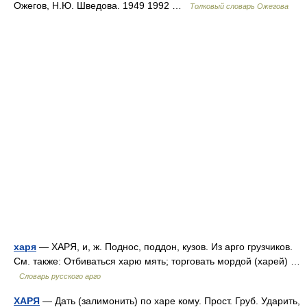
Ожегов, Н.Ю. Шведова. 1949 1992 …
Толковый словарь Ожегова
харя
— ХАРЯ, и, ж. Поднос, поддон, кузов. Из арго грузчиков.
См. также: Отбиваться харю мять; торговать мордой (харей) …
Словарь русского арго
ХАРЯ
— Дать (залимонить) по харе кому. Прост. Груб. Ударить,