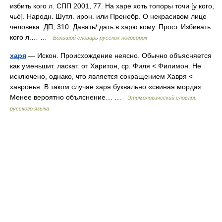
избить кого л. СПП 2001, 77. На харе хоть топоры точи [у кого,
чьè]. Народн. Шутл. ирон. или Пренебр. О некрасивом лице
человека. ДП, 310. Давать/ дать в харю кому. Прост. Избивать
кого л.… …
Большой словарь русских поговорок
харя
— Искон. Происхождение неясно. Обычно объясняется
как уменьшит. ласкат. от Харитон, ср. Филя < Филимон. Не
исключено, однако, что является сокращением Хавря <
хавронья. В таком случае харя буквально «свиная морда».
Менее вероятно объяснение… …
Этимологический словарь
русского языка