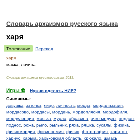
Cловарь архаизмов русского языка
харя
Толкование
Перевод
харя
маска; личина
Cловарь архаизмов русского языка
.
2013
.
Игры ⚽
Нужно сделать НИР?
Синонимы
:
девушка
,
заточка
,
лицо
,
личность
,
морда
,
мордализация
,
мордасово
,
мордасы
,
мордень
,
мордоплясия
,
мордофиля
,
мордуленция
,
моська
,
мурло
,
образина
,
очко медузы
,
поддон
,
поднос
,
рожа
,
рыло
,
рыльник
,
ряха
,
ряшка
,
сусалы
,
физика
,
физиомордия
,
физиономия
,
физия
,
фотография
,
харитон
,
хариус
,
харька
,
харьковская область
,
хрюкало
,
шмась