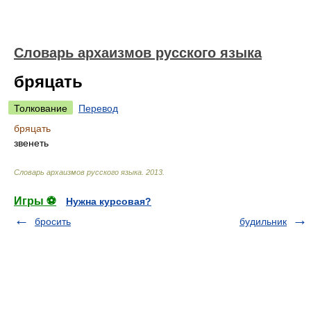
Cловарь архаизмов русского языка
бряцать
Толкование
Перевод
бряцать
звенеть
Cловарь архаизмов русского языка
.
2013
.
Игры ⚽
Нужна курсовая?
бросить
будильник