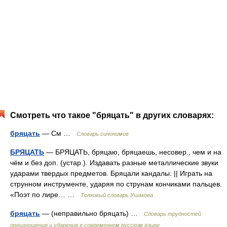
Смотреть что такое "бряцать" в других словарях:
бряцать
— См …
Словарь синонимов
БРЯЦАТЬ
— БРЯЦАТЬ, бряцаю, бряцаешь, несовер., чем и на
чём и без доп. (устар.). Издавать разные металлические звуки
ударами твердых предметов. Бряцали кандалы. || Играть на
струнном инструменте, ударяя по струнам кончиками пальцев.
«Поэт по лире… …
Толковый словарь Ушакова
бряцать
— (неправильно бряцать) …
Словарь трудностей
произношения и ударения в современном русском языке