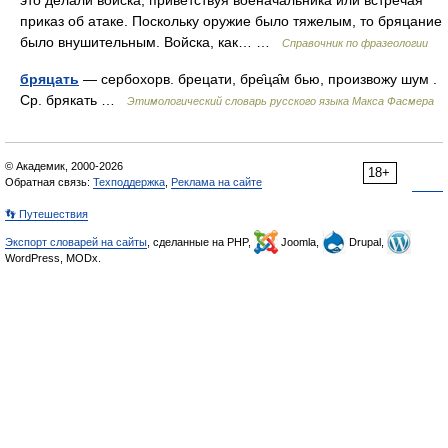
это делали войска, приветствуя военачальника или встречая
приказ об атаке. Поскольку оружие было тяжелым, то бряцание
было внушительным. Войска, как… …
Справочник по фразеологии
бряцать
— сербохорв. брецати, бре̑ца̑м бью, произвожу шум .
Ср. брякать …
Этимологический словарь русского языка Макса Фасмера
© Академик, 2000-2026
18+
Обратная связь:
Техподдержка
,
Реклама на сайте
👣 Путешествия
Экспорт словарей на сайты
, сделанные на PHP,
Joomla,
Drupal,
WordPress, MODx.