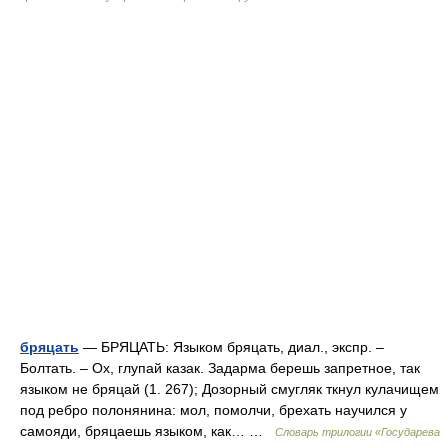
бряцать
— БРЯЦАТЬ: Языком бряцать, диал., экспр. –
Болтать. – Ох, глупай казак. Задарма берешь запретное, так
языком не бряцай (1. 267); Дозорный смугляк ткнул кулачищем
под ребро полонянина: мол, помолчи, брехать научился у
самояди, бряцаешь языком, как… …
Словарь трилогии «Государева