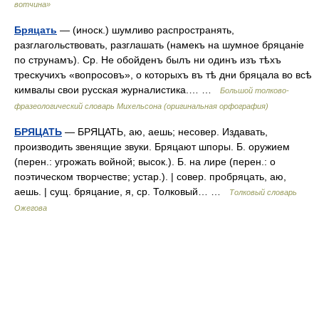
вотчина»
Бряцать
— (иноск.) шумливо распространять,
разглагольствовать, разглашать (намекъ на шумное бряцаніе
по струнамъ). Ср. Не обойденъ былъ ни одинъ изъ тѣхъ
трескучихъ «вопросовъ», о которыхъ въ тѣ дни бряцала во всѣ
кимвалы свои русская журналистика.… …
Большой толково-
фразеологический словарь Михельсона (оригинальная орфография)
БРЯЦАТЬ
— БРЯЦАТЬ, аю, аешь; несовер. Издавать,
производить звенящие звуки. Бряцают шпоры. Б. оружием
(перен.: угрожать войной; высок.). Б. на лире (перен.: о
поэтическом творчестве; устар.). | совер. пробряцать, аю,
аешь. | сущ. бряцание, я, ср. Толковый… …
Толковый словарь
Ожегова