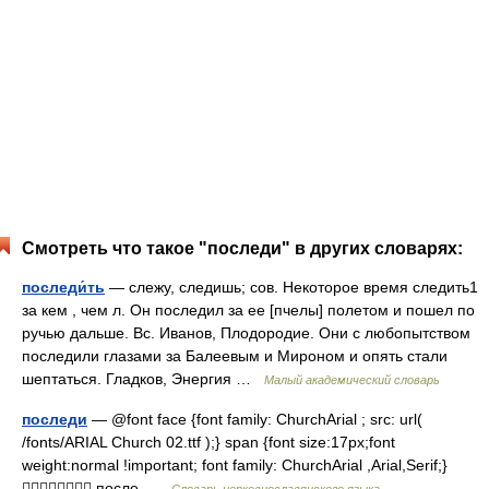
Смотреть что такое "последи" в других словарях:
последи́ть
— слежу, следишь; сов. Некоторое время следить1
за кем , чем л. Он последил за ее [пчелы] полетом и пошел по
ручью дальше. Вс. Иванов, Плодородие. Они с любопытством
последили глазами за Балеевым и Мироном и опять стали
шептаться. Гладков, Энергия …
Малый академический словарь
последи
— @font face {font family: ChurchArial ; src: url(
/fonts/ARIAL Church 02.ttf );} span {font size:17px;font
weight:normal !important; font family: ChurchArial ,Arial,Serif;}
 после …