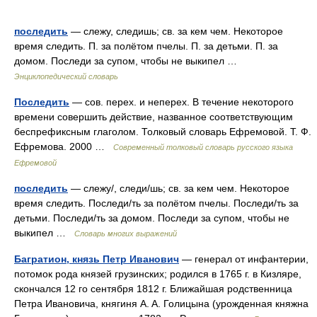
последить
— слежу, следишь; св. за кем чем. Некоторое
время следить. П. за полётом пчелы. П. за детьми. П. за
домом. Последи за супом, чтобы не выкипел …
Энциклопедический словарь
Последить
— сов. перех. и неперех. В течение некоторого
времени совершить действие, названное соответствующим
беспрефиксным глаголом. Толковый словарь Ефремовой. Т. Ф.
Ефремова. 2000 …
Современный толковый словарь русского языка
Ефремовой
последить
— слежу/, следи/шь; св. за кем чем. Некоторое
время следить. Последи/ть за полётом пчелы. Последи/ть за
детьми. Последи/ть за домом. Последи за супом, чтобы не
выкипел …
Словарь многих выражений
Багратион, князь Петр Иванович
— генерал от инфантерии,
потомок рода князей грузинских; родился в 1765 г. в Кизляре,
скончался 12 го сентября 1812 г. Ближайшая родственница
Петра Ивановича, княгиня A. A. Голицына (урожденная княжна