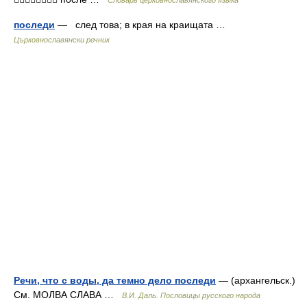
Словарь церковнославянского языка
последи
— след това; в края на краищата …
Църковнославянски речник
Речи, что с воды, да темно дело последи
— (архангельск.)
См. МОЛВА СЛАВА …
В.И. Даль. Пословицы русского народа