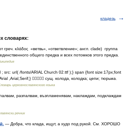
кладезь
их словарях:
т греч. κλάδος «ветвь», «ответвление»; англ. clade) группа
единственного общего предка и всех потомков этого предка.
икипедия
 src: url( /fonts/ARIAL Church 02.ttf );} span {font size:17px;font
Arial ,Arial,Serif;}  сущ. колода, колодка; цепи; тюрьма.
ловарь церковнославянского языка
запалвам, разпалвам, възпламенявам, наклаждам, подклаждам
лавянски речник
й.
— Добра, что клада, ищут, а худо под рукой. См. ХОРОШО