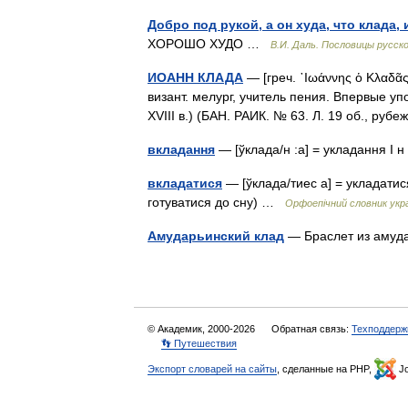
Добро под рукой, а он худа, что клада, 
ХОРОШО ХУДО …
В.И. Даль. Пословицы русск
ИОАНН КЛАДА
— [греч. ᾿Ιωάννης ὁ Κλαδᾶς]
визант. мелург, учитель пения. Впервые у
XVIII в.) (БАН. РАИК. № 63. Л. 19 об., руб
вкладання
— [ўклада/н :а] = укладання I 
вкладатися
— [ўклада/тиес а] = укладатися I
готуватися до сну) …
Орфоепічний словник укра
Амударьинский клад
— Браслет из амуд
© Академик, 2000-2026
Обратная связь:
Техподдерж
👣 Путешествия
Экспорт словарей на сайты
, сделанные на PHP,
Jo