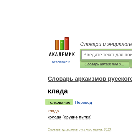
Словари и энциклоп
academic.ru
Cловарь архаизмов русского языка
Cловарь архаизмов русског
клада
Толкование
Перевод
клада
колода
(
орудие
пытки
)
Cловарь
архаизмов
русского
языка
.
2013
.