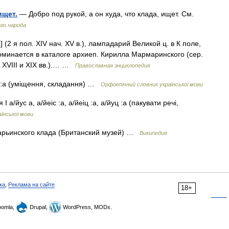
ищет.
— Добро под рукой, а он худа, что клада, ищет. См.
ого народа
 (2 я пол. XIV нач. XV в.), лампадарий Великой ц. в К поле,
поминается в каталоге архиеп. Кирилла Мармаринского (сер.
еж XVIII и XIX вв.).… …
Православная энциклопедия
н :а (уміщення, складання) …
Орфоепічний словник української мови
 а/йус а, а/йеіс :а, а/йеіц :а, а/йуц :а (пакувати речі,
їнської мови
арьинского клада (Британский музей) …
Википедия
ка
,
Реклама на сайте
18+
omla,
Drupal,
WordPress, MODx.