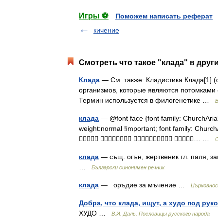
Игры ⚽
Поможем написать реферат
кичение
Смотреть что такое "клада" в друг
Клада
— См. также: Кладистика Клада[1] (о
организмов, которые являются потомками 
Термин используется в филогенетике …
В
клада
— @font face {font family: ChurchArial ;
weight:normal !important; font family: Church
   … …
С
клада
— същ. огън, жертвеник гл. паля, 
…
Български синонимен речник
клада
— оръдие за мъчение …
Църковнос
Добра, что клада, ищут, а худо под руко
ХУДО …
В.И. Даль. Пословицы русского народа