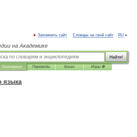
Запомнить сайт
Словарь на свой сайт
RU
едии на Академике
Найти!
Толкования
Переводы
Книги
Игры ⚽
о языка